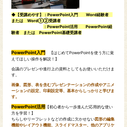
◆【受講めやす】：PowerPoint入門 Word経験者
または Word①②受講者
：PowerPoint活用 PowerPoint経
験者 または PowerPoint基礎受講者
PowerPoint入門
【
はじめて
PowerPoint
を使う方に覚
えてほしい操作を解説！
】
会議のプレゼンや進行上の資料としてもお使いいただけま
す。
画像、図形、表を含むプレゼンテーションの作成やアニメ
ーションの設定、印刷設定等、
基本からしっかりと学びま
す。
PowerPoint活用
【
初心者から一歩進んだ応用的な使い
方を学習！
】
ちらしやリーフレットなどの作成に欠かせない
図形の編集
機能やレイアウト機能、スライドマスター、他のアプリケ