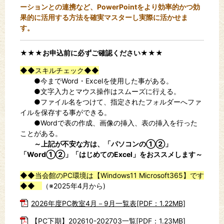
ーションとの連携など、
PowerPointをより効率的かつ効
果的に活用する方法を確実マスターし実際に活かせま
す。
★★★お申込前に必ずご確認ください★★★
◆◆スキルチェック◆◆
●今までWord・Excelを使用した事がある。
●文字入力とマウス操作はスムーズに行える。
●ファイル名をつけて、指定されたフォルダーへファ
イルを保存する事ができる。
●Wordで表の作成、画像の挿入、表の挿入を行った
ことがある。
～上記が不安な方は、「パソコンの①②」
「Word①②」「はじめてのExcel」をおススメします～
◆◆当会館のPC環境は【Windows11 Microsoft365】です
◆◆
（※2025年4月から)
2026年度PC教室4月－9月一覧表[PDF：1.22MB]
【PC下期】202610-202703一覧[PDF：1.23MB]