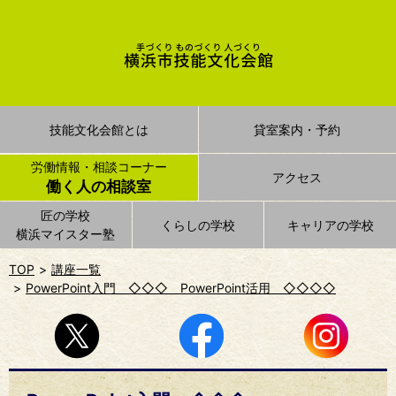
技能文化会館とは
貸室案内・予約
労働情報・相談コーナー
アクセス
働く人の相談室
匠の学校
くらしの学校
キャリアの学校
横浜マイスター塾
TOP
講座一覧
PowerPoint入門 ◇◇◇ PowerPoint活用 ◇◇◇◇