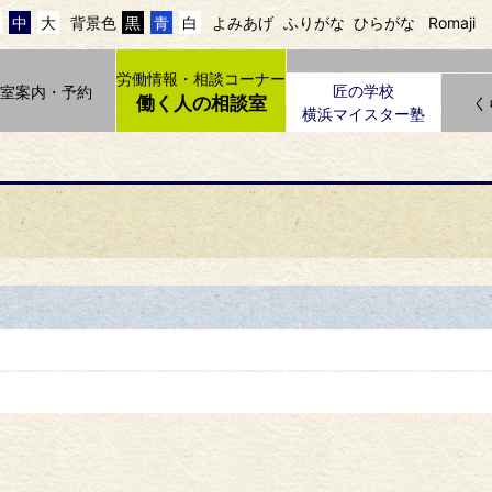
中
大
背景色
黒
青
白
よみあげ
ふりがな
ひらがな
Romaji
労働情報・相談コーナー
匠の学校
貸室案内・予約
働く人の相談室
く
横浜マイスター塾