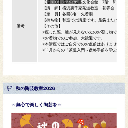
【場 所】横浜市技能文化会館 7階 和室
スクロールできます
【講 師】横浜裏千家茶道教室 花弄会 主催
【定 員】各回8名 先着順
【持ち物】和室での講座です。足袋または白い
備考
【その他】
※座った際、膝が見えない丈のお召し物でご参
※お着物でのご参加。大歓迎です。
※本講座ではご自分でのお点前はありません。
※11月からの「茶道入門～盆略手前を学ぶ～（
秋の陶芸教室2026
～無心で楽しく陶芸を～