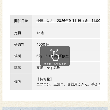
沖縄ごはん 2026年9月11日（金）11:00～14:
開催日時
定員
12 名
受講料
4000 円
場所
6階 601料理研修室
スクロールできます
講師
嘉陽 かずみ氏
【持ち物】
備考
エプロン、三角巾、食器用ふきん、手ふき用ふ