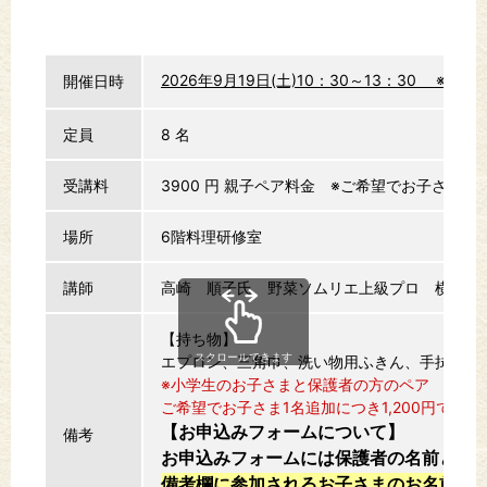
2026年9月19日(土)10：30～13：30 ※キ
開催日時
定員
8 名
受講料
3900 円
親子ペア料金 ※ご希望でお子さま1名追
場所
6階料理研修室
講師
高崎 順子氏 野菜ソムリエ上級プロ 横浜野
【持ち物】
スクロールできます
エプロン、三角巾、洗い物用ふきん、手拭き用
※小学生のお子さまと保護者の方のペア 先着8
ご希望でお子さま1名追加につき1,200円でご
【お申込みフォームについて】
備考
お申込みフォームには保護者の名前とご
備考欄に参加されるお子さまのお名前（