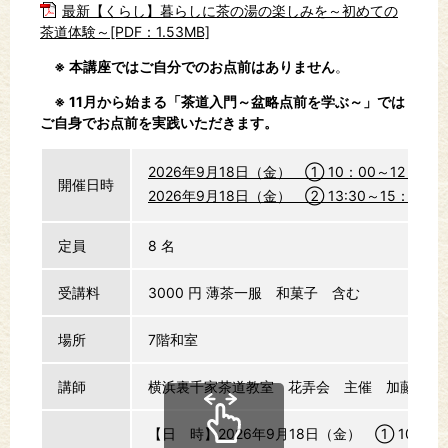
最新【くらし】暮らしに茶の湯の楽しみを～初めての
茶道体験～[PDF：1.53MB]
※ 本講座ではご自分でのお点前はありません
。
※ 11月から始まる「茶道入門～盆略点前を学ぶ～
」では
ご自身でお点前を実践いただきます。
2026年9月18日（金） ① 10：00～12：0
開催日時
2026年9月18日（金） ② 13:30～15：3
定員
8 名
受講料
3000 円
薄茶一服 和菓子 含む
場所
7階和室
講師
横浜裏千家茶道教室 花弄会 主催 加藤宗円
【日 時】2026年9月18日（金） ① 10：0