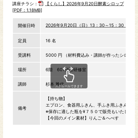
講座チラシ：
【くらし】2026年9月20日酵素シロップ
[PDF：1.18MB]
2026年9月20日（日）13：30～15：30
開催日時
定員
16 名
受講料
5000 円
（材料費込み・講師が作ったシロップ
場所
6階 601料理研修室
講師
杉本 雅代
スクロールできます
【持ち物】
エプロン、食器用ふきん、手ふき用ふきん、2
備考
※保存に適した瓶を¥７５０で販売もいたします
【今回のメイン素材】りんご＆へべす