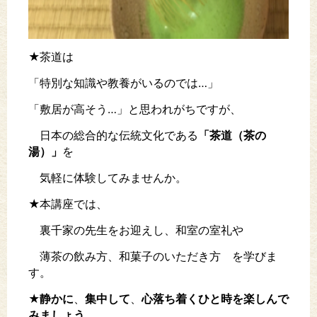
★茶道は
「特別な知識や教養がいるのでは…」
「敷居が高そう…」と思われがちですが、
日本の総合的な伝統文化である
「茶道（茶の
湯）」
を
気軽に体験してみませんか。
★本講座では、
裏千家の先生をお迎えし、和室の室礼や
薄茶の飲み方、和菓子のいただき方 を学びま
す。
★
静かに
、
集中して
、
心落ち着くひと時を
楽しんで
みましょう
。