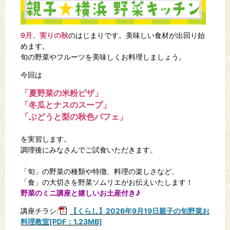
9月、実りの秋
のはじまりです。美味しい食材が出回り始
めます。
旬の野菜やフルーツを美味しくお料理しましょう。
今回は
「夏野菜の米粉ピザ」
「冬瓜とナスのスープ」
「ぶどうと
梨の秋色パフェ」
を実習します。
調理後にみなさんでご試食いただきます。
「旬」の野菜の種類や特徴、料理の楽しさなど、
「食」の大切さを野菜ソムリエがお伝えいたします！
野菜のミニ講座と嬉しいお土産付き♪
講座チラシ:
【くらし】2026年9月19日親子の旬野菜お
料理教室[PDF：1.23MB]