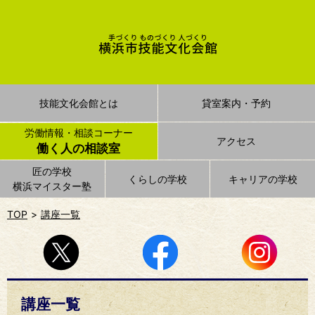
技能文化会館とは
貸室案内・予約
労働情報・相談コーナー
アクセス
働く人の相談室
匠の学校
くらしの学校
キャリアの学校
横浜マイスター塾
TOP
講座一覧
講座一覧