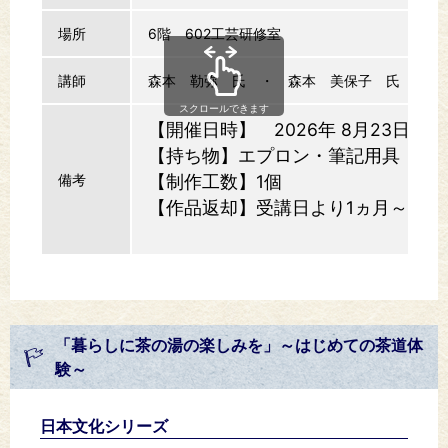
場所
6階 602工芸研修室
講師
森本 勒弥 氏 ・ 森本 美保子 氏 （鎌
スクロールできます
【開催日時】 2026年 8月23日（
【持ち物】エプロン・筆記用具
備考
【制作工数】1個
【作品返却】受講日より1ヵ月～1ヵ
「暮らしに茶の湯の楽しみを」～はじめての茶道体
験～
日本文化シリーズ