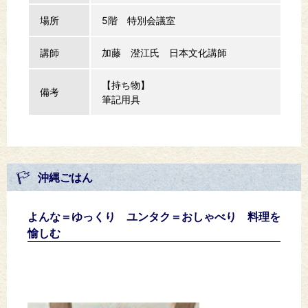
場所
5階 特別会議室
講師
加藤 澄江氏 日本文化講師
【持ち物】
備考
筆記用具
沖縄ごはん
よんな＝ゆっくり ユンタク＝おしゃべり 料理を
愉しむ