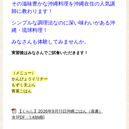
その滋味豊かな沖縄料理を沖縄在住の人気講
師に教わります！
シンプルな調理法なのに深い味わいがある沖
縄・琉球料理！
みなさんも体験してみませんか。
実習後はみなさんでご試食いただきます！
（メニュー）
かんぴょうイリチー
もずく天ぷら
青菜ごはん
【くらし】2026年9月11日沖縄ごはん（表裏）
☆[PDF：1.48MB]