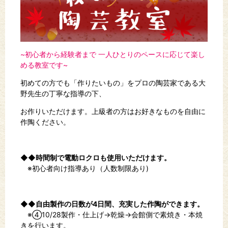
~初心者から経験者まで 一人ひとりのペースに応じて楽し
める教室です~
初めての方でも「作りたいもの」をプロの陶芸家である大
野先生の丁寧な指導の下、
お作りいただけます。上級者の方はお好きなものを自由に
作陶ください。
◆◆時間制で電動ロクロも使用いただけます。
※初心者向け指導あり（人数制限あり)
◆◆自由製作の日数が4日間、充実した作陶ができます。
※④10/28製作・仕上げ→乾燥→会館側で素焼き・本焼
きを行います。