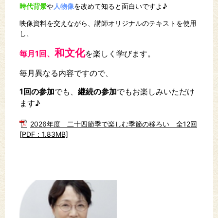
時代背景
や
人物像
を改めて知ると面白いですよ♪
映像資料を交えながら、講師オリジナルのテキストを使用
し、
和文化
毎月1回、
を楽しく学びます。
毎月異なる内容ですので、
1回の参加
でも、
継続の参加
でもお楽しみいただけ
ます♪
2026年度 二十四節季で楽しむ季節の移ろい 全12回
[PDF：1.83MB]