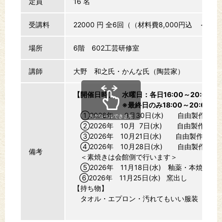
定員
16 名
受講料
22000 円
全6回（（材料費8,000円込 ＜陶
場所
6階 602工芸研修室
講師
大野 和之氏・かんな氏（陶芸家）
【開催日時】 水曜日：各日16:00～20:0
※最終日のみ18:00～20:0
①2026年 9月30日(水) 自由製作
スクロールできます
②2026年 10月 7日(水) 自由製作
③2026年 10月21日(水) 自由製作
④2026年 10月28日(水) 自由製作・仕
備考
＜素焼きは会館側で行います＞
⑤2026年 11月18日(水) 釉薬・本焼き
⑥2026年 11月25日(水) 窯出し
【持ち物】
タオル・エプロン・汚れてもいい服装