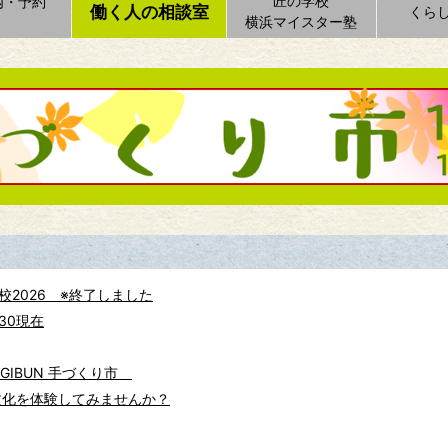
匠の学校
内・予約
働く人の相談室
くら
横浜マイスター塾
校2026 ※終了しました
30現在
 GIBUN 手づくり市
文化を体験してみませんか？