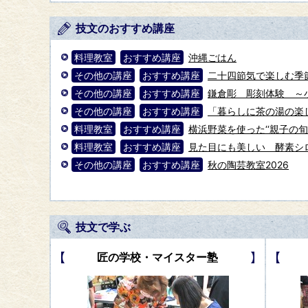
技文のおすすめ講座
料理教室
おすすめ講座
沖縄ごはん
その他の講座
おすすめ講座
二十四節気で楽しむ季
その他の講座
おすすめ講座
鎌倉彫 彫刻体験 ～
その他の講座
おすすめ講座
「暮らしに茶の湯の楽
料理教室
おすすめ講座
横浜野菜を使った‘‘親子の旬
料理教室
おすすめ講座
見た目にも美しい 酵素シロッ
その他の講座
おすすめ講座
秋の陶芸教室2026
技文で学ぶ
匠の学校・マイスター塾