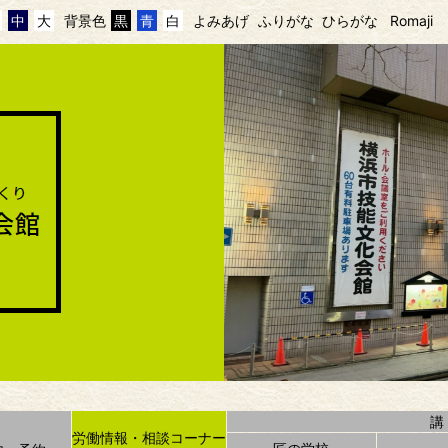
中
大
背景色
黒
青
白
よみあげ
ふりがな
ひらがな
Romaji
労働情報・相談コーナー