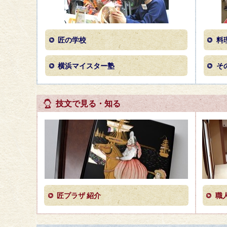
匠の学校
料
横浜マイスター塾
そ
技文で見る・知る
匠プラザ 紹介
職