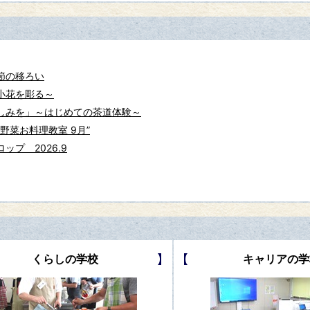
節の移ろい
小花を彫る～
しみを」～はじめての茶道体験～
野菜お料理教室 9月”
プ 2026.9
くらしの学校
キャリアの学