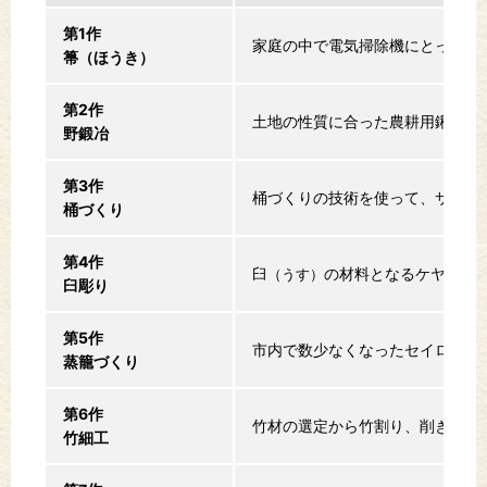
第1作
家庭の中で電気掃除機にとって代
箒（ほうき）
第2作
土地の性質に合った農耕用鍬
（く
野鍛冶
第3作
桶づくりの技術を使って、サワラ
桶づくり
第4作
臼
の材料となるケヤキ選
（うす）
臼彫り
第5作
市内で数少なくなったセイロ職人
蒸籠づくり
第6作
竹材の選定から竹割り、削ぎ、編
竹細工