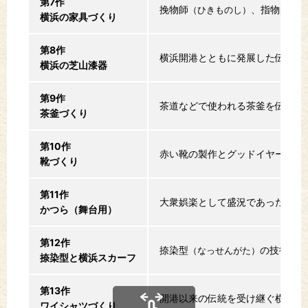
第7作
挽物師
、指物師
（ひきものし）
（さ
横浜の家具づくり
第8作
横浜開港とともに発展した伝統工
横浜の芝山漆器
第9作
茶道などで使われる茶釜を伝統的
茶釜づくり
第10作
赤い靴の製作とグッドイヤー縫い
靴づくり
第11作
大衆娯楽として盛況であった演劇
かつら（舞台用）
第12作
捺染型
の技術推移
（なっせんがた）
捺染型と横浜スカーフ
第13作
開港以来の伝統を受け継ぐ横浜の
ワイシャツづくり