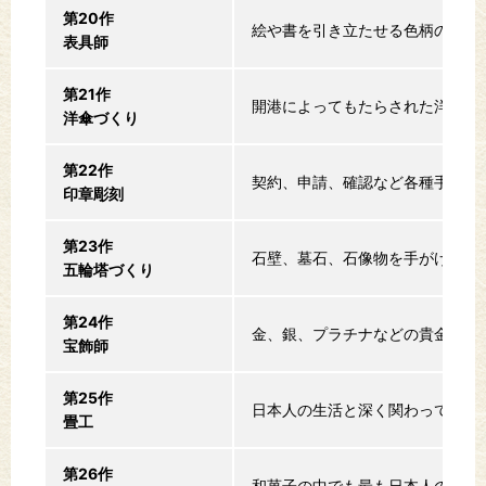
第20作
絵や書を引き立たせる色柄の美的
表具師
第21作
開港によってもたらされた洋傘。
洋傘づくり
第22作
契約、申請、確認など各種手続き
印章彫刻
第23作
石壁、墓石、石像物を手がける石
五輪塔づくり
第24作
金、銀、プラチナなどの貴金属を
宝飾師
第25作
日本人の生活と深く関わってきた
畳工
第26作
和菓子の中でも最も日本人の美意