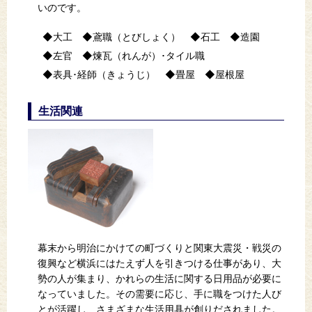
いのです。
大工
鳶職（とびしょく）
石工
造園
左官
煉瓦（れんが）･タイル職
表具･経師（きょうじ）
畳屋
屋根屋
生活関連
幕末から明治にかけての町づくりと関東大震災・戦災の
復興など横浜にはたえず人を引きつける仕事があり、大
勢の人が集まり、かれらの生活に関する日用品が必要に
なっていました。その需要に応じ、手に職をつけた人び
とが活躍し、さまざまな生活用具が創りだされました。