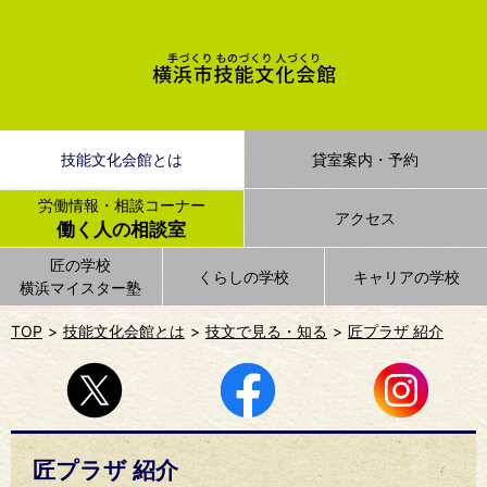
技能文化会館とは
貸室案内・予約
労働情報・相談コーナー
アクセス
働く人の相談室
匠の学校
くらしの学校
キャリアの学校
横浜マイスター塾
TOP
技能文化会館とは
技文で見る・知る
匠プラザ 紹介
匠プラザ 紹介