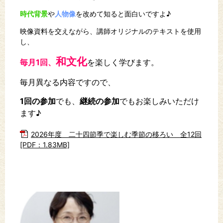
時代背景
や
人物像
を改めて知ると面白いですよ♪
映像資料を交えながら、講師オリジナルのテキストを使用
し、
和文化
毎月1回、
を楽しく学びます。
毎月異なる内容ですので、
1回の参加
でも、
継続の参加
でもお楽しみいただけ
ます♪
2026年度 二十四節季で楽しむ季節の移ろい 全12回
[PDF：1.83MB]