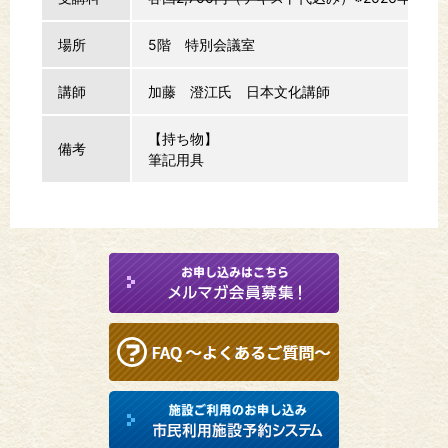
場所
5階 特別会議室
講師
加藤 澄江氏 日本文化講師
【持ち物】
備考
筆記用具