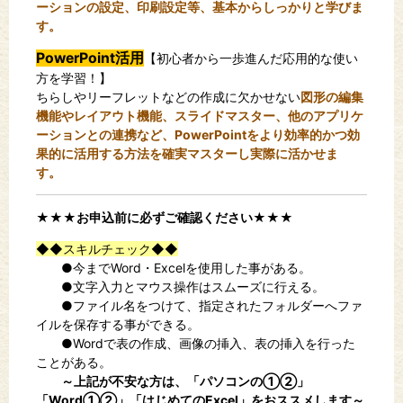
ーションの設定、印刷設定等、
基本からしっかりと学びま
す。
PowerPoint活用
【
初心者から一歩進んだ応用的な使い
方を学習！
】
ちらしやリーフレットなどの作成に欠かせない
図形の編集
機能やレイアウト機能、スライドマスター、他のアプリケ
ーションとの連携など、
PowerPointをより効率的かつ効
果的に活用する方法を確実マスターし実際に活かせま
す。
★★★お申込前に必ずご確認ください★★★
◆◆スキルチェック◆◆
●今までWord・Excelを使用した事がある。
●文字入力とマウス操作はスムーズに行える。
●ファイル名をつけて、指定されたフォルダーへファ
イルを保存する事ができる。
●Wordで表の作成、画像の挿入、表の挿入を行った
ことがある。
～上記が不安な方は、「パソコンの①②」
「Word①②」「はじめてのExcel」をおススメします～