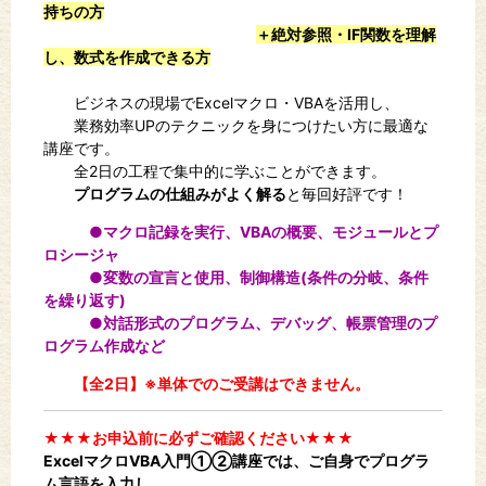
持ちの方
＋絶対参照・IF関数を理解
し、数式を作成できる方
ビジネスの現場でExcelマクロ・VBAを活用し、
業務効率UPのテクニックを身につけたい方に最適な
講座です。
全2日の工程で集中的に学ぶことができます。
プログラムの仕組みがよく解る
と毎回好評です！
●
マクロ記録を実行、VBAの概要、モジュールとプ
ロシージャ
●
変数の宣言と使用、制御構造(条件の分岐、条件
を繰り返す)
●
対話形式のプログラム、デバッグ、帳票管理のプ
ログラム作成など
【全2日】※単体でのご受講はできません。
★★★お申込前に必ずご確認ください★★★
ExcelマクロVBA入門①②講座では、ご自身でプログラ
ム言語を入力し、