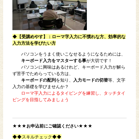
◆【受講めやす】
：ローマ字入力に不慣れな方、効率的な
入力方法を学びたい方
パソコンをうまく使いこなせるようになるためには、
キーボード入力をマスターする事
が大切です！
パソコンに興味はあるけれど、キーボード入力が解ら
ず苦手でためらっている方は、
キーボードの配列
を知り、
入力モードの切替
等、文字
入力の基礎を学びませんか？
ローマ字入力によるタイピングを練習し、タッチタイ
ピングを目指してみましょう
★★★お申込前にご確認ください★★★
◆◆スキルチェック◆◆