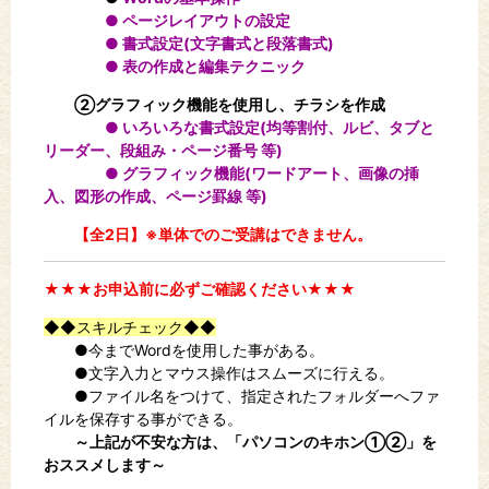
● ページレイアウトの設定
● 書式設定(文字書式と段落書式)
● 表の作成と編集テクニック
②グラフィック機能を使用し、チラシを作成
● いろいろな書式設定(均等割付、ルビ、タブと
リーダー、段組み・ページ番号 等)
● グラフィック機能(ワードアート、画像の挿
入、図形の作成、ページ罫線 等)
【全2日】※単体でのご受講はできません。
★★★お申込前に必ずご確認ください★★★
◆◆スキルチェック◆◆
●今までWordを使用した事がある。
●文字入力とマウス操作はスムーズに行える。
●ファイル名をつけて、指定されたフォルダーへファ
イルを保存する事ができる。
～上記が不安な方は、「パソコンのキホン①②」を
おススメします～