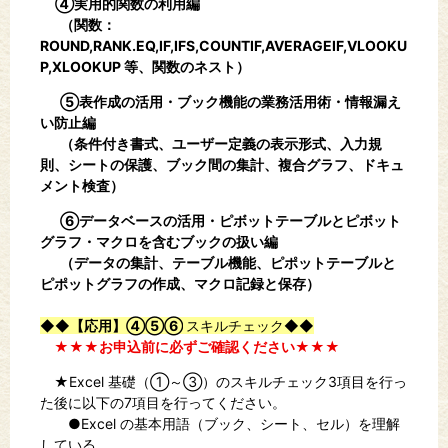
④実用的関数の利用編
（関数：
ROUND,RANK.EQ,IF,IFS,COUNTIF,AVERAGEIF,VLOOKU
P,XLOOKUP 等、関数のネスト）
⑤表作成の活用・ブック機能の業務活用術・情報漏え
い防止編
（条件付き書式、ユーザー定義の表示形式、入力規
則、シートの保護、ブック間の集計、複合グラフ、ドキュ
メント検査）
⑥データベースの活用・ピボットテーブルとピボット
グラフ・マクロを含むブックの扱い編
（データの集計、テーブル機能、ピポットテーブルと
ピポットグラフの作成、マクロ記録と保存）
◆◆
【応用】④⑤⑥
スキルチェック◆◆
★★★お申込前に必ずご確認ください★★★
★Excel 基礎（①～③）のスキルチェック3項目を行っ
た後に以下の7項目を行ってください。
●Excel の基本用語（ブック、シート、セル）を理解
している。