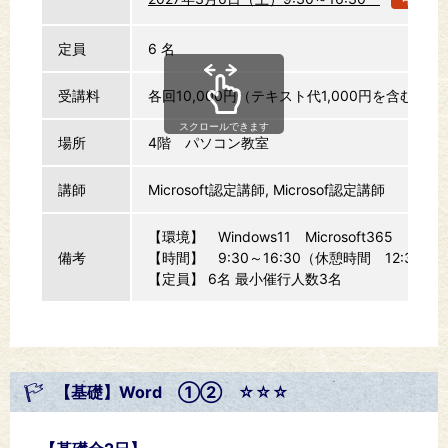
定員
6 名
受講料
各回10,000円（テキスト代1,000円を含む）
スクロールできます
場所
4階 パソコン教室
講師
Microsoft認定講師
,
Microsof認定講師
【環境】 Windows11 Microsoft365
（※2
備考
【時間】 9:30～16:30（休憩時間 12:30～13
【定員】 6名 最小催行人数3名
【基礎】Word ①② ☆☆☆