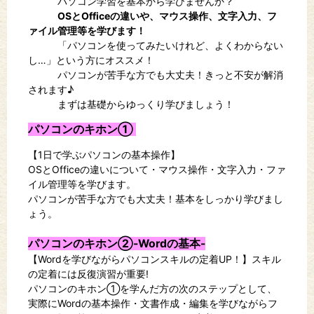
パソコン学習を基本から学びませんか？
OSとOfficeの違いや、マウス操作、文字入力、フ
ァイル管理等を学びます！
「パソコンを使ってみたいけれど、よくわからない
し…」という方にオススメ！
パソコンが苦手な方でも大丈夫！きっと不安が解消
されます♪
まずは基礎からゆっくり学びましょう！
パソコンのキホン①
【1
日で学ぶパソコンの基本操作
】
OS
と
Office
の違いについて・マウス操作・文字入力
・
ファ
イル管理等を学びます。
パソコンが苦手な方でも大丈夫！基本をしっかり学びまし
ょう。
パソコンのキホン②-Wordの基本-
【Word
を学びながらパソコンスキルの定着
UP
！
】
スキル
の
定着には反復演習が重要
!
パソコンのキホン①を学んだ方の次のステップとして、
実際に
Word
の基本操作・文書作成・編集を学びながらフ