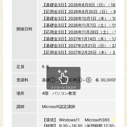
【基礎全3日】2026年8月9日（日）・16日（日）
【応用全3日】2026年8月30日（日）・9月6日（
【基礎全3日】2026年10月1日（木）・10月8日（木
【基礎全3日】2026年11月7日（土）・11月14日（
開催日時
【応用全3日】2026年11月28日（土）・12月5日
【基礎全3日】2027年1月14日（木）・1月21日（
【基礎全3日】2027年2月21日（日）・2月28日（
【応用全3日】2027年2月25日（木）・3月4日（木
定員
6 名
受講料
基礎①～③・応用④～⑥ 各 30,000円(テキ
スクロールできます
場所
4階 パソコン教室
講師
Microsoft認定講師
【環境】 Windows11 Microsoft365
（※20
【時間】 9:30～16:30（休憩時間 12:30～13: