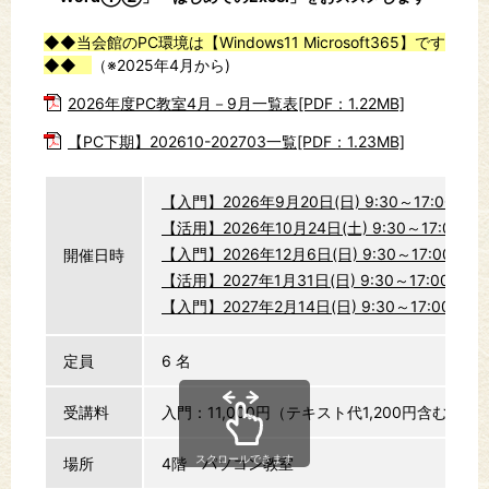
◆◆当会館のPC環境は【Windows11 Microsoft365】です
◆◆
（※2025年4月から)
2026年度PC教室4月－9月一覧表[PDF：1.22MB]
【PC下期】202610-202703一覧[PDF：1.23MB]
【入門】2026年9月20日(日) 9:30～17:00 
【活用】2026年10月24日(土) 9:30～17:00
【入門】2026年12月6日(日) 9:30～17:00
開催日時
【活用】2027年1月31日(日) 9:30～17:00
申
【入門】2027年2月14日(日) 9:30～17:00
定員
6 名
受講料
入門：11,000円（テキスト代1,200円含む）活
スクロールできます
場所
4階 パソコン教室