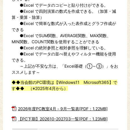
●Excel でデータのコピーと貼り付けができる。
●Excel で四則演算の数式を作成できる。（加算・減
算・乗算・除算）
●Excel で簡単な数式が入った表作成とグラフ作成が
できる
●Excel でSUM関数、AVERAGE関数、MAX関数、
MIN関数、COUNT関数を使用することができる
●Excel の絶対参照と相対参照を理解している。
●Excel でデータの並べ替えやフィルター機能を使用
できる。
～上記が不安な方は、「Excel基礎（①～③）」をお
ススメします～
◆◆当会館のPC環境は【Windows11 Microsoft365】で
す◆◆ （※2025年4月から）
2026年度PC教室4月－9月一覧表[PDF：1.22MB]
【PC下期】202610-202703一覧[PDF：1.23MB]