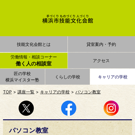
技能文化会館とは
貸室案内・予約
労働情報・相談コーナー
アクセス
働く人の相談室
匠の学校
くらしの学校
キャリアの学校
横浜マイスター塾
TOP
講座一覧
キャリアの学校
パソコン教室
パソコン教室