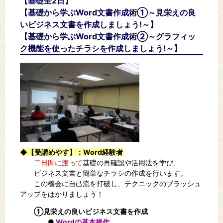
【基礎全2日】
【基礎から学ぶWord文書作成術①～見栄えの良
いビジネス文書を作成しましょう!～】
【基礎から学ぶWord文書作成術②～グラフィッ
ク機能を使ったチラシを作成しましょう!～】
◆【受講めやす】：Word経験者
二日間に渡って
基礎の再確認や活用法を学び、
ビジネス文書と簡単なチラシの作成を行います。
この機会に自己流を打破し、テクニックのブラッシュ
アップをはかりましょう！
①見栄えの良いビジネス文書を作成
●
Wordの基本操作