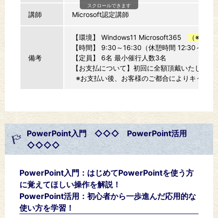
スクロールできます
講師
Microsoft認定講師
【環境】 Windows11 Microsoft365
（※202
【時間】 9:30～16:30（休憩時間 12:30～13:
備考
【定員】 6名 最小催行人数3名
【お支払につい
※お支払い後、お客様のご都合によりキャンセ
PowerPoint入門 ◇◇◇ PowerPoint活用
◇◇◇◇
PowerPoint入門：はじめてPowerPointを使う方
に覚えてほしい操作を解説！
PowerPoint活用：初心者から一歩進んだ応用的な
使い方を学習！