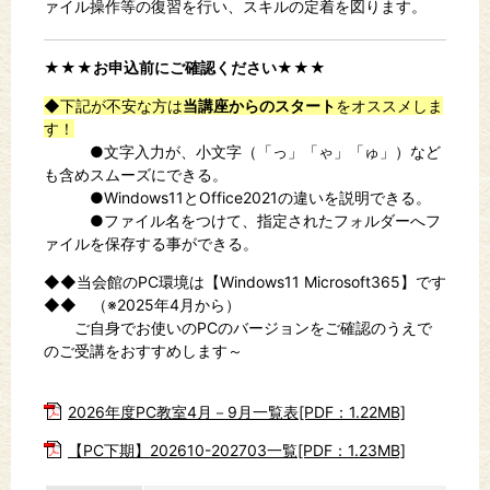
ァイル操作等の復習を行い、スキルの定着を図ります。
★★★お申込前にご確認ください★★★
◆下記が不安な方は
当講座からのスタート
をオススメしま
す！
●文字入力が、小文字（「っ」「ゃ」「ゅ」）など
も含めスムーズにできる。
●Windows11とOffice2021の違いを説明できる。
●ファイル名をつけて、指定されたフォルダーへフ
ァイルを保存する事ができる。
◆◆当会館のPC環境は【Windows11 Microsoft365】です
◆◆ （※2025年4月から）
ご自身でお使いのPCのバージョンをご確認のうえで
のご受講をおすすめします～
2026年度PC教室4月－9月一覧表[PDF：1.22MB]
【PC下期】202610-202703一覧[PDF：1.23MB]