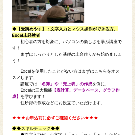
◆【受講めやす】
：文字入力
とマウス操作ができる方、
Excel未経験者
初心者の方を対象に、パソコンの楽しさを学ぶ講座で
す！
まずはしっかりとした基礎の土台作りから始めましょ
う！
Excelを使用したことがない方はまずはこちらをオス
スメします。
講座では
「名簿」や「売上表」の作成
を例に、
Excelの三大機能
【表計算、データベース、グラフ作
成】
を学びます！
住所録の作成などにお役立ていただけます。
★★★お申込前に必ずご確認ください★★★
◆◆スキルチェック◆◆
●文字入力が、小文字（「っ」「ゃ」「ゅ」）なども