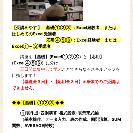
【受講めやす 】
基礎①②③
：Excel経験者 または
はじめてのExcel受講者
応用④⑤⑥
：Excel経験者 または
Excel①～③受講者
講座を
【基礎】(Excel①②③）
と
【応用】
(Excel④⑤⑥）
に分け、
三日間に集中して学ぶ
ことでさらなるスキルアップを
目指します！
【基礎全３日】・【応用全３日】※単体でのご受講は
できません。
◆◆
【基礎】①②③
◆◆
①表作成･四則演算･書式設定･表示形式編
（基本操作、データ入力、表の作成、四則演算、SUM
関数、AVERAGE関数）