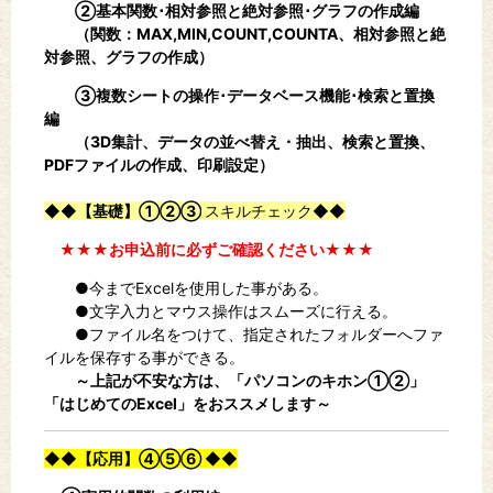
②基本関数･相対参照と絶対参照･グラフの作成編
（関数：MAX,MIN,COUNT,COUNTA、相対参照と絶
対参照、グラフの作成）
③複数シートの操作･データベース機能･検索と置換
編
（3D集計、データの並べ替え・抽出、検索と置換、
PDFファイルの作成、印刷設定）
◆◆
【基礎】①②③
スキルチェック◆◆
★★★お申込前に必ずご確認ください★★★
●今までExcelを使用した事がある。
●文字入力とマウス操作はスムーズに行える。
●ファイル名をつけて、指定されたフォルダーへファ
イルを保存する事ができる。
～上記が不安な方は、「パソコンのキホン①②」
「はじめてのExcel」をおススメします～
◆◆
【応用】④⑤⑥
◆◆