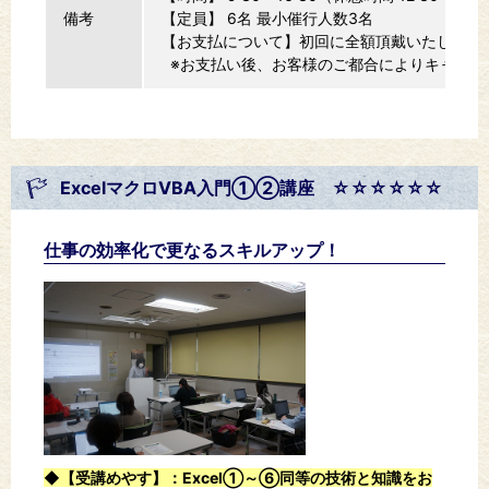
備考
【定員】 6名 最小催行人数3名
【お支払について】初回に全額頂戴いたします
※お支払い後、お客様のご都合によりキャンセ
ExcelマクロVBA入門①②講座 ☆☆☆☆☆☆
仕事の効率化で更なるスキルアップ！
◆【受講めやす】
：Excel①～⑥同等の技術と知識をお