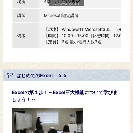
場所
4階 パソコン教室
スクロールできます
講師
Microsoft認定講師
【環境】 Windows11 Microsoft365 （※20
備考
【時間】 10:00～15:00（休憩時間 12:00~13
【定員】 6名 最小催行人数3名
はじめてのExcel ☆☆
Excelの第１歩！～Excel三大機能について学びま
しょう！～