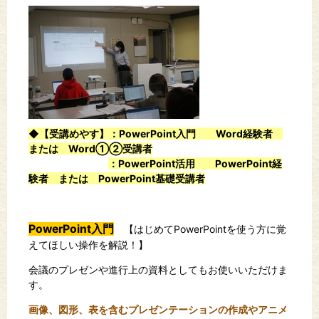
◆【受講めやす】：PowerPoint入門 Word経験者
または Word①②受講者
：PowerPoint活用 PowerPoint経
験者 または PowerPoint基礎受講者
PowerPoint入門
【
はじめて
PowerPoint
を使う方に覚
えてほしい操作を解説！
】
会議のプレゼンや進行上の資料としてもお使いいただけま
す。
画像、図形、表を含むプレゼンテーションの作成やアニメ