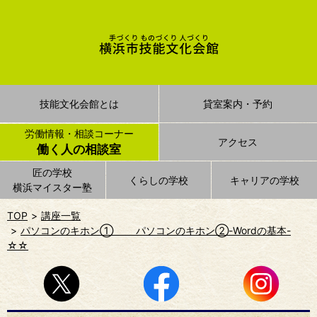
技能文化会館とは
貸室案内・予約
労働情報・相談コーナー
アクセス
働く人の相談室
匠の学校
くらしの学校
キャリアの学校
横浜マイスター塾
TOP
講座一覧
パソコンのキホン① パソコンのキホン②-Wordの基本-
☆☆