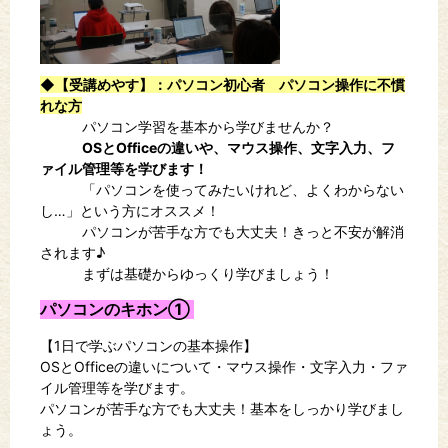
◆【受講めやす】
：パソコン初心者 パソコン操作に不慣
れな方
パソコン学習を基本から学びませんか？
OSとOfficeの違いや、マウス操作、文字入力、フ
ァイル管理等を学びます！
「パソコンを使ってみたいけれど、よくわからない
し…」という方にオススメ！
パソコンが苦手な方でも大丈夫！きっと不安が解消
されます♪
まずは基礎からゆっくり学びましょう！
パソコンのキホン①
【1
日で学ぶパソコンの基本操作
】
OS
と
Office
の違いについて・マウス操作・文字入力
・
ファ
イル管理等を学びます。
パソコンが苦手な方でも大丈夫！基本をしっかり学びまし
ょう。