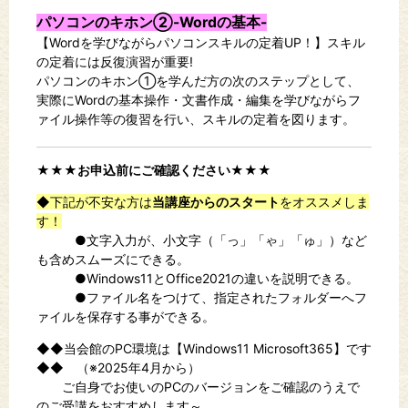
パソコンのキホン②-Wordの基本-
【Word
を学びながらパソコンスキルの定着
UP
！
】
スキル
の
定着には反復演習が重要
!
パソコンのキホン①を学んだ方の次のステップとして、
実際に
Word
の基本操作・文書作成・編集を学びながらフ
ァイル操作等の復習を行い、スキルの定着を図ります。
★★★お申込前にご確認ください★★★
◆下記が不安な方は
当講座からのスタート
をオススメしま
す！
●文字入力が、小文字（「っ」「ゃ」「ゅ」）など
も含めスムーズにできる。
●Windows11とOffice2021の違いを説明できる。
●ファイル名をつけて、指定されたフォルダーへフ
ァイルを保存する事ができる。
◆◆当会館のPC環境は【Windows11 Microsoft365】です
◆◆ （※2025年4月から）
ご自身でお使いのPCのバージョンをご確認のうえで
のご受講をおすすめします～