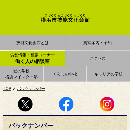
技能文化会館とは
貸室案内・予約
労働情報・相談コーナー
アクセス
働く人の相談室
匠の学校
くらしの学校
キャリアの学校
横浜マイスター塾
TOP
バックナンバー
バックナンバー