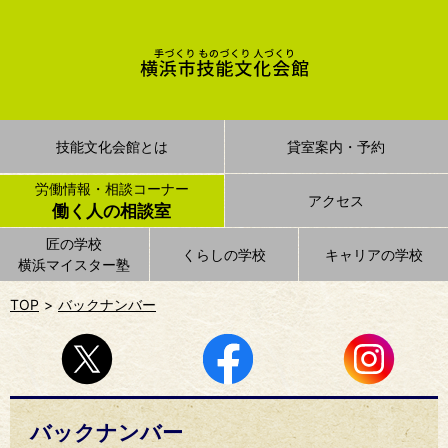
技能文化会館とは
貸室案内・予約
労働情報・相談コーナー
アクセス
働く人の相談室
匠の学校
くらしの学校
キャリアの学校
横浜マイスター塾
TOP
バックナンバー
バックナンバー