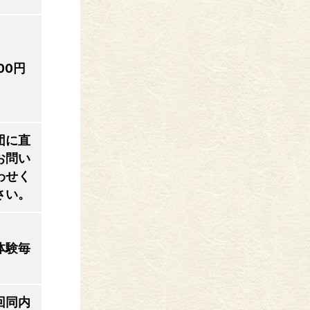
00円
団に直
お問い
わせく
さい。
体験毎
回同内