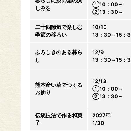
暮らしに茶の湯の楽
①10：00～
しみを
②13：30～
二十四節気で楽しむ
10/10
季節の移ろい
13：30～15：3
ふろしきのある暮ら
12/9
し
13：30～15：3
12/13
熊本産い草でつくる
①10：00～
お飾り
②13：30～
伝統技法で作る和菓
2027年
子
1/30