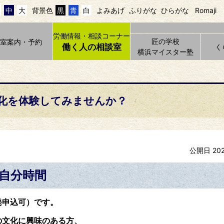
中
大
背景色
黒
青
白
よみあげ
ふりがな
ひらがな
Romaji
労働情報・相談コーナー
匠の学校
貸室案内・予約
働く人の相談室
く
横浜マイスター塾
文化を体験してみませんか？
公開日 20
で自分時間
発申込可）です。
の文化に興味のある方、