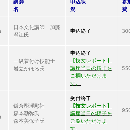
講師
申込状
参
時
名
況
日本文化講師 加藤
申込終了
30
0
澄江氏
申込終了
【技文レポート】
一級着付け技能士
講座当日の様子を
55
岩立かほる氏
ご欄いただけま
す。
受付終了
鎌倉彫浮彫社
【技文レポート】
95
森本勒弥氏
講座当日の様子を
0
森本美保子氏
ご覧いただけま
す。