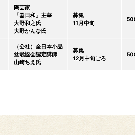
陶芸家
「器日和」主宰
募集
50
大野和之氏
11月中旬
大野かんな氏
（公社）全日本小品
募集
盆栽協会認定講師
50
12月中旬ごろ
山崎ちえ氏