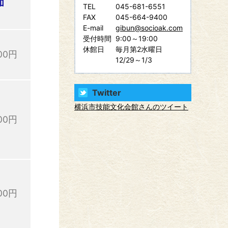
加
TEL
045-681-6551
費
FAX
045-664-9400
E-mail
gibun@socioak.com
受付時間
9:00～19:00
休館日
毎月第2水曜日
00円
12/29～1/3
Twitter
横浜市技能文化会館さんのツイート
00円
00円