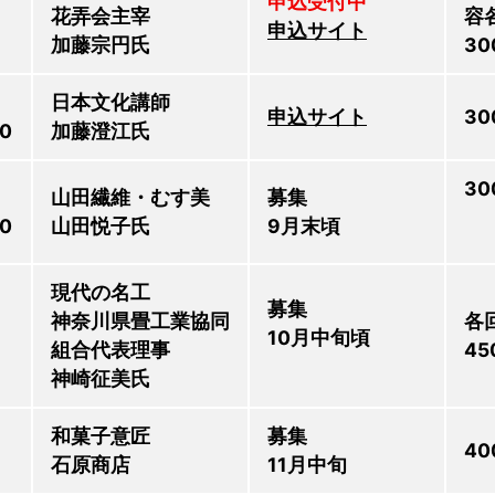
申込受付中
花弄会主宰
容
申込サイト
加藤宗円氏
30
日本文化講師
申込サイト
30
0
加藤澄江氏
30
山田繊維・むす美
募集
0
山田悦子氏
9月末頃
現代の名工
募集
神奈川県畳工業協同
各
10月中旬頃
組合代表理事
45
神崎征美氏
和菓子意匠
募集
40
石原商店
11月中旬