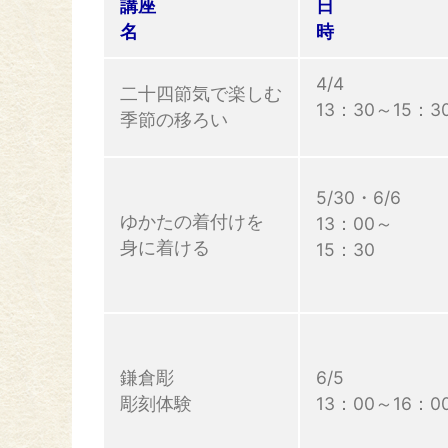
講座
日
名
4/4
二十四節気で楽しむ
13：30～15：3
季節の移ろい
5/30・6/6
ゆかたの着付けを
13：00～
身に着ける
15：30
鎌倉彫
6/5
彫刻体験
13：00～16：0