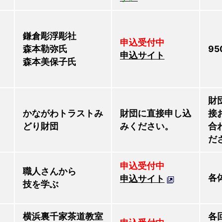
鎌倉彫浮彫社
申込受付中
森本勒弥氏
95
申込サイト
森本美保子氏
財
かながわトラストみ
財団に直接申し込
接
どり財団
みください。
合
だ
申込受付中
職人さんから
各
申込サイト
技を学ぶ
横浜裏千家茶道教室
各