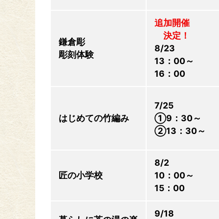
追加開催
決定！
鎌倉彫
8/23
彫刻体験
13：00～
16：00
7/25
はじめての竹編み
①9：30～
②13：30～
8/2
匠の小学校
10：00～
15：00
9/18