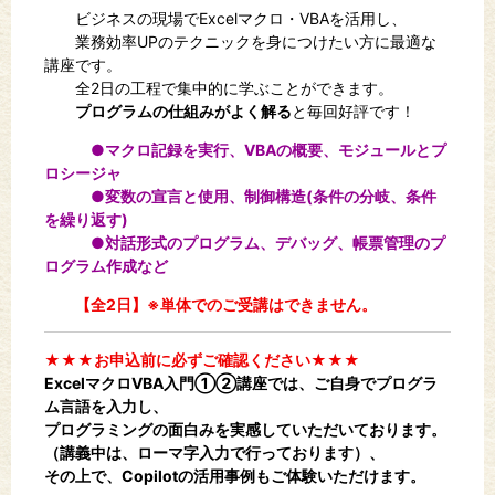
ビジネスの現場でExcelマクロ・VBAを活用し、
業務効率UPのテクニックを身につけたい方に最適な
講座です。
全2日の工程で集中的に学ぶことができます。
プログラムの仕組みがよく解る
と毎回好評です！
●
マクロ記録を実行、VBAの概要、モジュールとプ
ロシージャ
●
変数の宣言と使用、制御構造(条件の分岐、条件
を繰り返す)
●
対話形式のプログラム、デバッグ、帳票管理のプ
ログラム作成など
【全2日】※単体でのご受講はできません。
★★★お申込前に必ずご確認ください★★★
ExcelマクロVBA入門①②講座では、ご自身でプログラ
ム言語を入力し、
プログラミングの面白みを実感していただいております。
（講義中は、ローマ字入力で行っております）、
その上で、Copilotの活用事例もご体験いただけます。