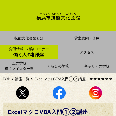
技能文化会館とは
貸室案内・予約
労働情報・相談コーナー
アクセス
働く人の相談室
匠の学校
くらしの学校
キャリアの学校
横浜マイスター塾
TOP
講座一覧
ExcelマクロVBA入門①②講座 ☆☆☆☆☆☆
ExcelマクロVBA入門①②講座