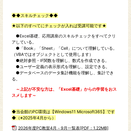
◆◆スキルチェック◆◆
★以下のすべてにチェックが入れば受講可能です★
●Excel基礎、応用講座のスキルチェックをすべてクリ
アしている。
●「Book」「Sheet」「Cell」について理解している。
（VBAではオブジェクトとして使用します）
●絶対参照・IF関数を理解し、数式を作成できる。
●ユーザー定義の表示形式を理解し、設定できる。
●データベースのデータ集計機能を理解し、集計でき
る。
～上記が不安な方は、「Excel基礎」からの学習をおス
スメします～
◆当会館のPC環境は【Windows11 Microsoft365】です
◆（※2025年4月から）
2026年度PC教室4月－9月一覧表[PDF：1.22MB]