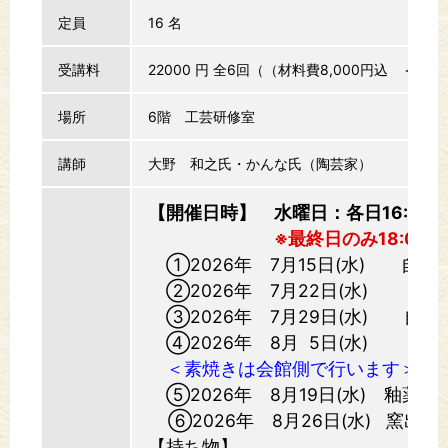
定員
16 名
受講料
22000 円
全6回（（材料費8,000円込 ＜陶
場所
6階 工芸研修室
講師
大野 和之氏・かんな氏（陶芸家）
【開催日時】 水曜日：各日16:00
※最終日のみ18:00
①2026年 7月15日(水) 自
②2026年 7月22日(水) 自由
③2026年 7月29日(水) 自由
④2026年 8月 5日(水) 自
＜素焼きは会館側で行います＞
⑤2026年 8月19日(水) 釉薬・
⑥2026年 8月26日(水) 窯出
【持ち物】