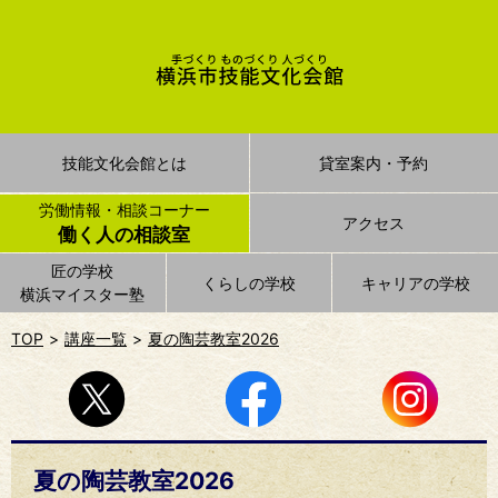
技能文化会館とは
貸室案内・予約
労働情報・相談コーナー
アクセス
働く人の相談室
匠の学校
くらしの学校
キャリアの学校
横浜マイスター塾
TOP
講座一覧
夏の陶芸教室2026
夏の陶芸教室2026