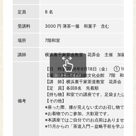
定員
8 名
受講料
3000 円
薄茶一服 和菓子 含む
場所
7階和室
講師
横浜裏千家茶道教室 花弄会 主催 加藤宗円
【日 時】2026年9月18日（金） ① 10：0
【場 所】横浜市技能文化会館 7階 和室
スクロールできます
【講 師】横浜裏千家茶道教室 花弄会 主催
【定 員】各回8名 先着順
【持ち物】和室での講座です。足袋または白い
備考
【その他】
※座った際、膝が見えない丈のお召し物でご参
※お着物でのご参加。大歓迎です。
※本講座ではご自分でのお点前はありません。
※11月からの「茶道入門～盆略手前を学ぶ～（