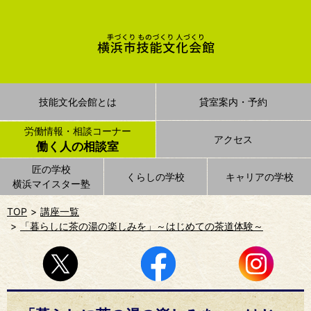
技能文化会館とは
貸室案内・予約
労働情報・相談コーナー
アクセス
働く人の相談室
匠の学校
くらしの学校
キャリアの学校
横浜マイスター塾
TOP
講座一覧
「暮らしに茶の湯の楽しみを」～はじめての茶道体験～