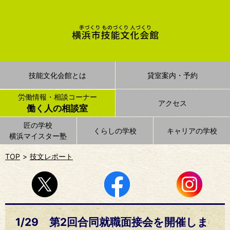
技能文化会館とは
貸室案内・予約
労働情報・相談コーナー
アクセス
働く人の相談室
匠の学校
くらしの学校
キャリアの学校
横浜マイスター塾
TOP
技文レポート
1/29 第2回合同就職面接会を開催しま