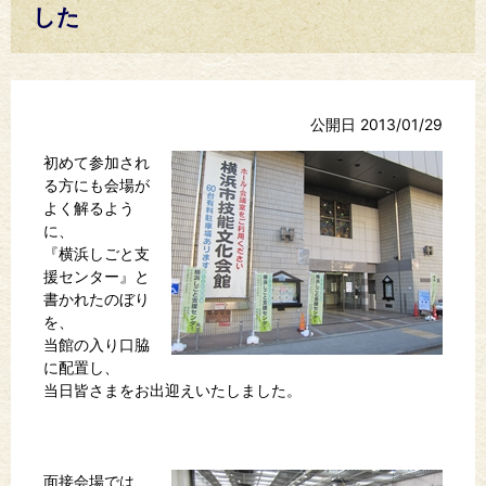
した
公開日 2013/01/29
初めて参加され
る方にも会場が
よく解るよう
に、
『横浜しごと支
援センター』と
書かれたのぼり
を、
当館の入り口脇
に配置し、
当日皆さまをお出迎えいたしました。
面接会場では、