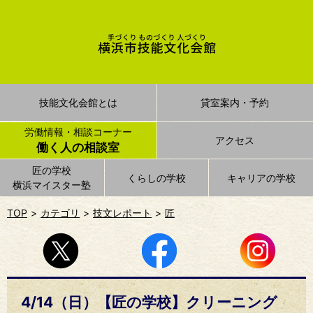
技能文化会館とは
貸室案内・予約
労働情報・相談コーナー
アクセス
働く人の相談室
匠の学校
くらしの学校
キャリアの学校
横浜マイスター塾
TOP
カテゴリ
技文レポート
匠
4/14（日）【匠の学校】クリーニング