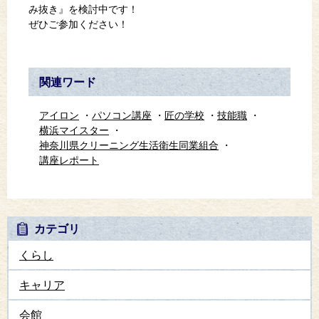
み抜き』を検討中です！
ぜひご参加ください！
関連ワード
アイロン
パソコン講座
匠の学校
技能職
横浜マイスター
神奈川県クリーニング生活衛生同業組合
講座レポート
カテゴリ
くらし
キャリア
会館