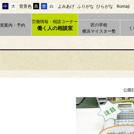
中
大
背景色
黒
青
白
よみあげ
ふりがな
ひらがな
Romaji
労働情報・相談コーナー
匠の学校
貸室案内・予約
働く人の相談室
く
横浜マイスター塾
公開日 