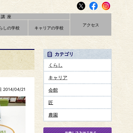
講座
アクセス
らしの学校
キャリアの学校
カテゴリ
くらし
キャリア
2014/04/21
会館
匠
農園