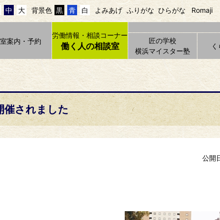
中
大
背景色
黒
青
白
よみあげ
ふりがな
ひらがな
Romaji
労働情報・相談コーナー
匠の学校
貸室案内・予約
働く人の相談室
く
横浜マイスター塾
開催されました
公開日 