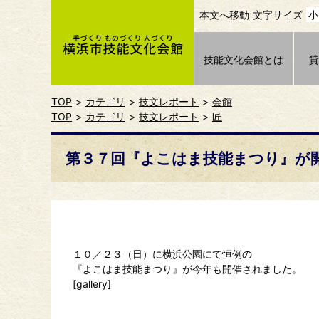
本文へ移動
文字サイズ
小
技能文化会館とは
TOP
カテゴリ
技文レポート
会館
TOP
カテゴリ
技文レポート
匠
第３７回『よこはま技能まつり』が
１０／２３（日）に横浜公園にて恒例の
『よこはま技能まつり』が今年も開催されました。
[gallery]