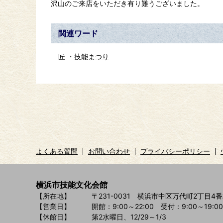
沢山のご来店をいただき有り難うございました。
関連ワード
匠
技能まつり
よくある質問
お問い合わせ
プライバシーポリシー
横浜市技能文化会館
【所在地】
〒231-0031 横浜市中区万代町2丁目4番
【営業日】
開館：9:00～22:00
受付：9:00～19:00
【休館日】
第2水曜日、12/29～1/3