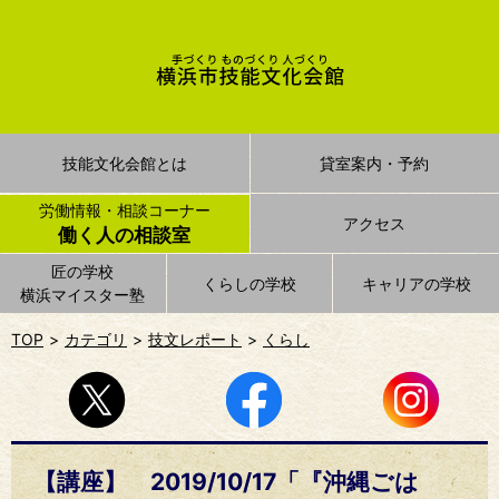
技能文化会館とは
貸室案内・予約
労働情報・相談コーナー
アクセス
働く人の相談室
匠の学校
くらしの学校
キャリアの学校
横浜マイスター塾
TOP
カテゴリ
技文レポート
くらし
【講座】 2019/10/17「『沖縄ごは