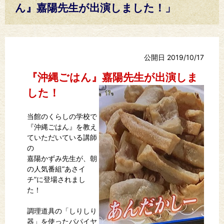
ん』嘉陽先生が出演しました！」
公開日 2019/10/17
『沖縄ごはん』嘉陽先生が出演しま
した！
当館のくらしの学校で
『沖縄ごはん』を教え
ていただいている講師
の
嘉陽かずみ先生が、朝
の人気番組“あさイ
チ”に登場されまし
た！
調理道具の「しりしり
器」を使ったパパイヤ