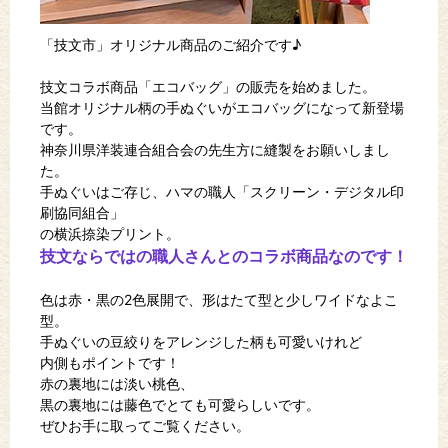
「技文市」オリジナル商品のご紹介です♪
技文コラボ商品「エコバッグ」の販売を始めました。
当館オリジナル柄の手ぬぐいがエコバッグになって新登場
です。
神奈川県洋装連合組合会の先生方に縫製をお願いしまし
た。
手ぬぐいはご存じ、ハマの職人「スクリーン・デジタル印
刷協同組合」
の横浜捺染プリント。
技文ならではの職人さんとのコラボ商品なのです！
色は赤・黒の2色展開で、形はたて型と少しワイドなよこ
型。
手ぬぐいの豆絞りをアレンジした柄も可愛いけれど
内側もポイントです！
赤の裏地には淡い桃色、
黒の裏地には藤色でとても可愛らしいです。
ぜひお手に取ってご覧ください。