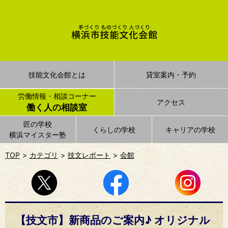
技能文化会館とは
貸室案内・予約
労働情報・相談コーナー
アクセス
働く人の相談室
匠の学校
くらしの学校
キャリアの学校
横浜マイスター塾
TOP
カテゴリ
技文レポート
会館
【技文市】新商品のご案内♪ オリジナル