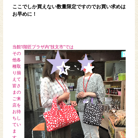
ここでしか買えない数量限定ですのでお買い求めは
お早めに！
当館1階匠プラザ内“技文市”では
その
他各
種取
り揃
えて
皆さ
まの
ご来
店を
お待
ちし
てい
ま
す。