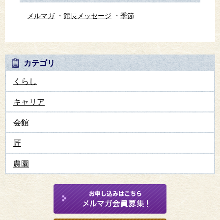
メルマガ
館長メッセージ
季節
カテゴリ
くらし
キャリア
会館
匠
農園