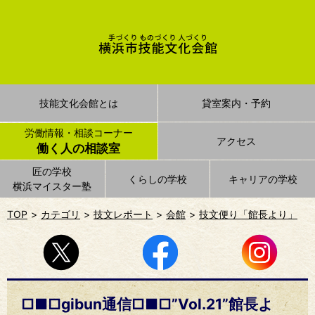
技能文化会館とは
貸室案内・予約
労働情報・相談コーナー
アクセス
働く人の相談室
匠の学校
くらしの学校
キャリアの学校
横浜マイスター塾
TOP
カテゴリ
技文レポート
会館
技文便り「館長より」
□■□gibun通信□■□”Vol.21”館長よ