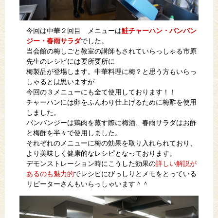
今回は中華２回目 メニューは
鮭チャーハン・バンバン
ジー・春雨サラダ
でした。
当会館の梅しごと教室の講師もされていらっしゃる市原
先生のレシピには要所要所に
梅製品が登場します。中華料理に梅？と思う方もいらっ
しゃるとは思いますが
今回の３メニューにも全て使用しております！！
チャーハンには卵をふんわり仕上げるために梅酢を使用
しました。
バンバンジーは鶏肉を蒸す際に梅酒、春雨サラダはお酢
と梅酢を半々で使用しました。
それぞれのメニューに梅の効果を取り入れられており、
より美味しく健康的なレシピとなっております。
デモンストレーション時にこうした効果の
詳しい解説が
あるのも魅力的
でレシピにびっしりとメモをとっている
リピーターさんもいらっしゃいます＾＾