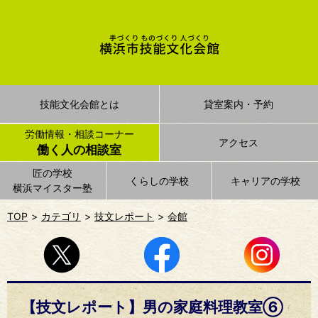
技能文化会館とは
貸室案内・予約
労働情報・相談コーナー
アクセス
働く人の相談室
匠の学校
くらしの学校
キャリアの学校
横浜マイスター塾
TOP
カテゴリ
技文レポート
会館
【技文レポート】男の家庭料理教室⑥