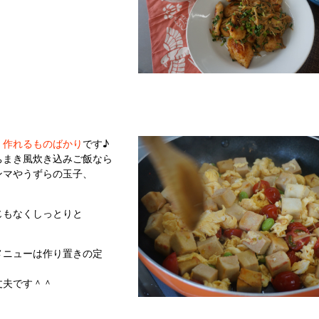
く作れるものばかり
です♪
ちまき風炊き込みご飯なら
ンマやうずらの玉子、
じもなくしっとりと
メニューは作り置きの定
丈夫です＾＾
！