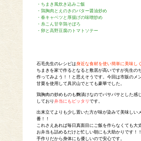
・ちまき風炊き込みご飯
・鶏胸肉とえのきのバター醤油炒め
・春キャベツと厚揚げの味噌炒め
・糸こん甘辛鶏そぼろ
・卵と高野豆腐のトマトソテー
石毛先生のレシピは
身近な食材を使い簡単に美味し
ちまきを家で作るとなると敷居が高いですが先生の
作ってみよう！！と思えそうです。今回は市販のメ
甘栗を使用して具沢山でとても豪華でした。
鶏胸肉の炒めものも麴漬けなのでパサパサとした感
しており
弁当にもピッタリ
です。
出来立てよりも少し置いた方が味が染みて美味しい
番！！
これさえあれば毎日真面目にご飯を作らなくても大
お弁当も詰めるだけと忙しい朝にも大助かりです！
手作りだから身体にも優しいので安心です。