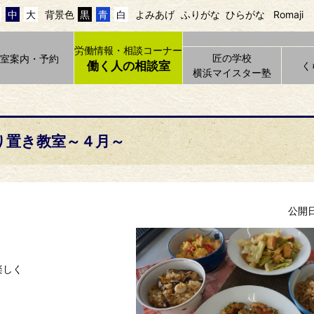
中
大
背景色
黒
青
白
よみあげ
ふりがな
ひらがな
Romaji
労働情報・相談コーナー
匠の学校
貸室案内・予約
働く人の相談室
く
横浜マイスター塾
り置き教室～４月～
公開日 
』
楽しく