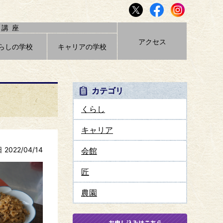
講座
アクセス
らしの学校
キャリアの学校
カテゴリ
くらし
キャリア
2022/04/14
会館
匠
農園