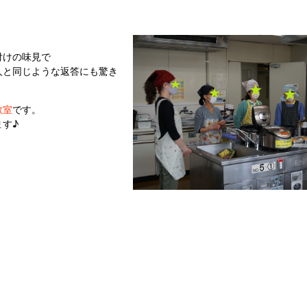
付けの味見で
人と同じような返答にも驚き
教室
です。
す♪