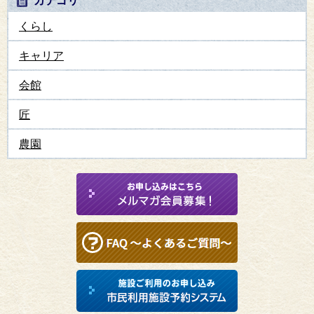
くらし
キャリア
会館
匠
農園