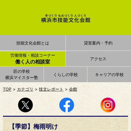
技能文化会館とは
貸室案内・予約
労働情報・相談コーナー
アクセス
働く人の相談室
匠の学校
くらしの学校
キャリアの学校
横浜マイスター塾
TOP
カテゴリ
技文レポート
会館
【季節】梅雨明け