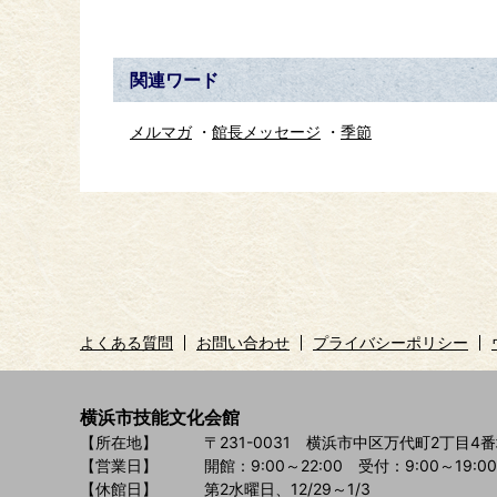
関連ワード
メルマガ
館長メッセージ
季節
よくある質問
お問い合わせ
プライバシーポリシー
横浜市技能文化会館
【所在地】
〒231-0031 横浜市中区万代町2丁目4番
【営業日】
開館：9:00～22:00
受付：9:00～19:00
【休館日】
第2水曜日、12/29～1/3