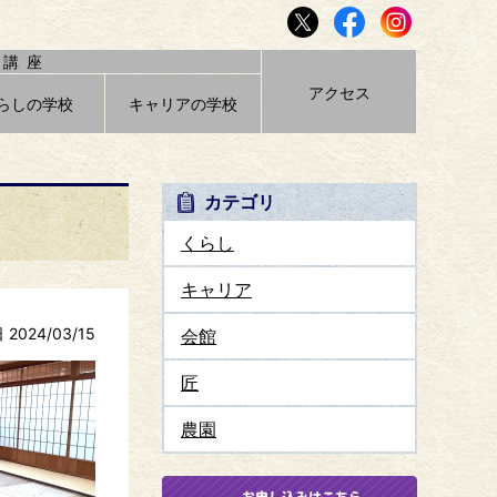
講座
アクセス
らしの学校
キャリアの学校
カテゴリ
くらし
キャリア
2024/03/15
会館
匠
農園