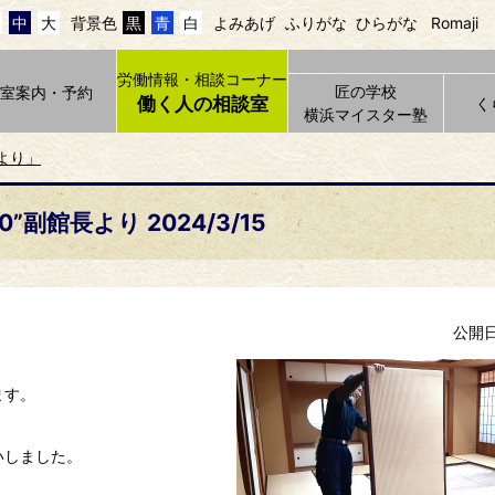
中
大
背景色
黒
青
白
よみあげ
ふりがな
ひらがな
Romaji
労働情報・相談コーナー
匠の学校
貸室案内・予約
働く人の相談室
く
横浜マイスター塾
より」
0”副館長より 2024/3/15
公開日 
ます。
いしました。
。