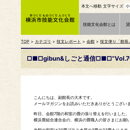
本文へ移動
文字サイズ
小
技能文化会館とは
TOP
カテゴリ
技文レポート
会館
技文便り「館長
□■□gibun&しごと通信□■□”Vol.7
こんにちは、副館長の大木です。
メールマガジンをお読みいただきありがとうござい
昨日、会館7階の和室の畳の張り替えを行いました。
横浜畳組合連合会の、横浜の畳職人の皆さまにお願
当館の和室は30畳プラス水屋の3畳の33畳あります