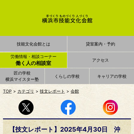
技能文化会館とは
貸室案内・予約
労働情報・相談コーナー
アクセス
働く人の相談室
匠の学校
くらしの学校
キャリアの学校
横浜マイスター塾
TOP
カテゴリ
技文レポート
会館
【技文レポート】2025年4月30日 沖