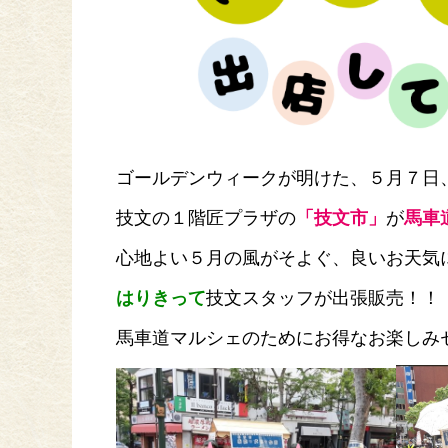
ゴールデンウィークが明けた、５月７日
技文の１階匠プラザの
「技文市」
が
馬車
心地よい５月の風がそよぐ、良いお天気
はりきって
技文スタッフが出張販売！！
馬車道マルシェのためにお得なお楽しみ