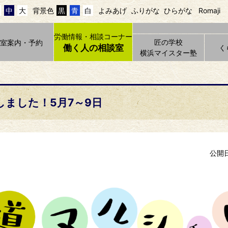
中
大
背景色
黒
青
白
よみあげ
ふりがな
ひらがな
Romaji
労働情報・相談コーナー
匠の学校
貸室案内・予約
働く人の相談室
く
横浜マイスター塾
ました！5月7～9日
公開日 