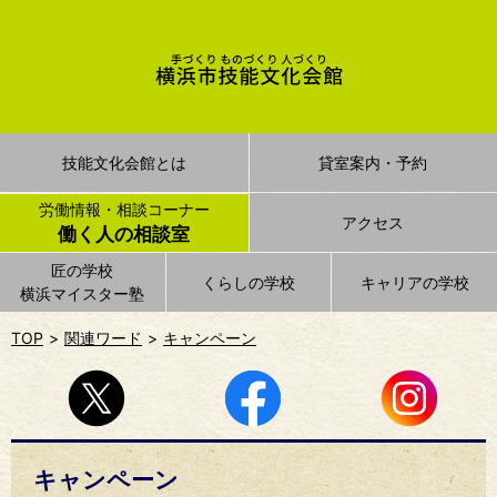
技能文化会館とは
貸室案内・予約
労働情報・相談コーナー
アクセス
働く人の相談室
匠の学校
くらしの学校
キャリアの学校
横浜マイスター塾
TOP
関連ワード
キャンペーン
キャンペーン