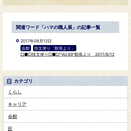
関連ワード「ハマの職人展」の記事一覧
2017年08月12日
会館
技文便り「館長より」
□■□技文便り□■□”Vol.89”館長より 2017/8/12
カテゴリ
くらし
キャリア
会館
匠