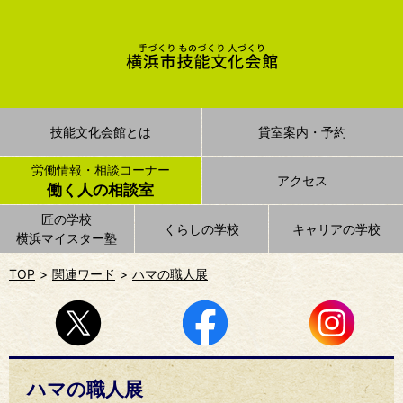
技能文化会館とは
貸室案内・予約
労働情報・相談コーナー
アクセス
働く人の相談室
匠の学校
くらしの学校
キャリアの学校
横浜マイスター塾
TOP
関連ワード
ハマの職人展
ハマの職人展