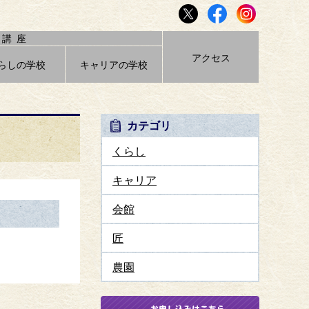
講座
アクセス
らしの学校
キャリアの学校
カテゴリ
くらし
キャリア
会館
匠
農園