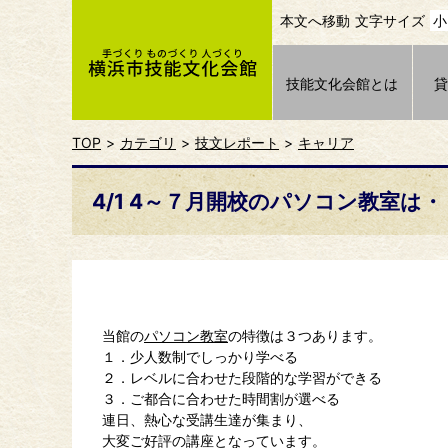
本文へ移動
文字サイズ
小
技能文化会館とは
TOP
カテゴリ
技文レポート
キャリア
4/1 4～７月開校のパソコン教室は・
当館の
パソコン教室
の特徴は３つあります。
１．少人数制でしっかり学べる
２．レベルに合わせた段階的な学習ができる
３．ご都合に合わせた時間割が選べる
連日、熱心な受講生達が集まり、
大変ご好評の講座となっています。