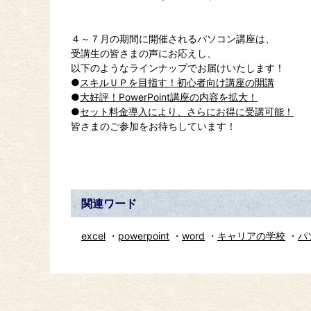
４～７月の期間に開催されるパソコン講座は、
受講生の皆さまの声にお応えし、
以下のようなラインナップでお届けいたします！
●
スキルＵＰを目指す！初心者向け講座の開講
●
大好評！PowerPoint講座の内容を拡大！
●
セット料金導入により、さらにお得に受講可能！
皆さまのご参加をお待ちしています！
関連ワード
excel
powerpoint
word
キャリアの学校
パ