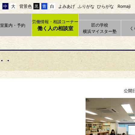
中
大
背景色
黒
青
白
よみあげ
ふりがな
ひらがな
Romaji
労働情報・相談コーナー
匠の学校
貸室案内・予約
働く人の相談室
く
横浜マイスター塾
・・
公開日 