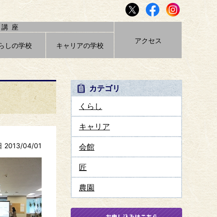
講座
アクセス
らしの学校
キャリアの学校
カテゴリ
くらし
キャリア
2013/04/01
会館
匠
農園