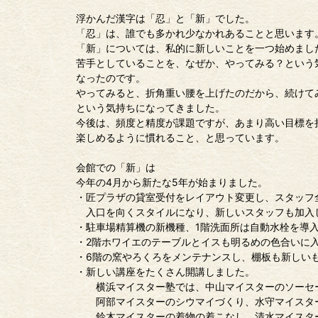
浮かんだ漢字は「忍」と「新」でした。
「忍」は、誰でも多かれ少なかれあることと思います
「新」については、私的に新しいことを一つ始めまし
苦手としていることを、なぜか、やってみる？という
なったのです。
やってみると、折角重い腰を上げたのだから、続けて
という気持ちになってきました。
今後は、頻度と精度が課題ですが、あまり高い目標を
楽しめるように慣れること、と思っています。
会館での「新」は
今年の4月から新たな5年が始まりました。
・匠プラザの貸室受付をレイアウト変更し、スタッフ
入口を向くスタイルになり、新しいスタッフも加入
・駐車場精算機の新機種、1階洗面所は自動水栓を導
・2階ホワイエのテーブルとイスも明るめの色合いに
・6階の窯やろくろをメンテナンスし、棚板も新しい
・新しい講座をたくさん開講しました。
横浜マイスター塾では、中山マイスターのソーセ
阿部マイスターのシウマイづくり、水守マイスタ
鈴木マイスターの着物の着こなし、清水マイスタ