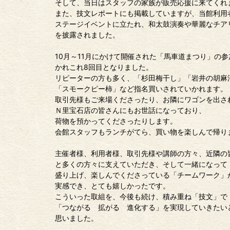
そして、当日はスタッフの家族が販売応援に来てくれ
また、技文レポートにも掲載していますが、当館利用
ステージイベントに立たれ、和太鼓演奏や華麗なチア
を披露されました。
10月～11月にかけて開催された「馬車道まつり」の参
かれこれ8回目となりました。
リピーターの方も多く、「杉田梅干し」「岩井の胡麻
「スモークピー柿」など指名買いされていかれます。
取引先様もご来場くださったり、お隣にワゴンを出さ
Ｎ里宝石店の皆さんにもお世話になっており、
荷物を預かってくださったりします。
会館スタッフもランチがてら、買い物を楽しんで帰り
主催者様、利用者様、取引先様や講師の方々、近隣の
と多くの方々に支えていただき、そして一緒になって
盛り上げ、楽しんでくださっている「チームワーク」
実感でき、とても嬉しかったです。
こういった取組を、今後も続け、積み重ね「技文」で
「つながる 拡がる 進化する」を実現していきたい
思いました。