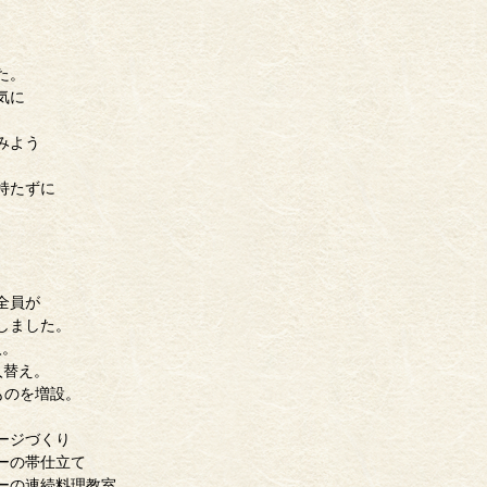
。
た。
気に
みよう
持たずに
全員が
しました。
入。
入替え。
ものを増設。
ージづくり
ーの帯仕立て
ーの連続料理教室