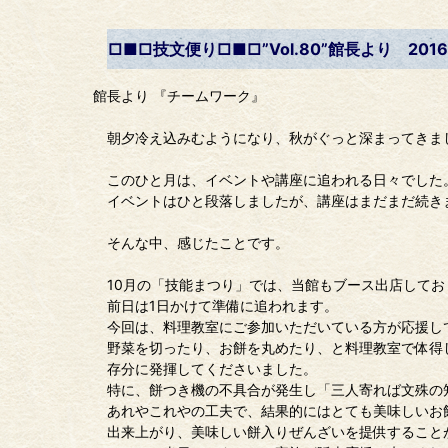
□■□技文便り□■□”Vol.80”館長より 2016/
館長より 『チームワーク』
朝夕冷え込みむようになり、秋がぐっと深まってきま
このひと月は、イベントや講座に追われる日々でした
イベントはひと段落しましたが、講座はまだまだ続き
そんな中、感じたことです。
10月の「技能まつり」では、当館もブース出店してお
前日は1日かけて準備に追われます。
今回は、料理教室にご参加いただいている方が応援し
野菜を切ったり、お餅を丸めたり、と料理教室で体得
存分に発揮してくださいました。
特に、餅つき機の不具合が発生し「三人寄れば文殊の
あれやこれやの工夫で、結果的にはとても美味しいお
出来上がり、美味しい餅入りぜんざいを提供すること