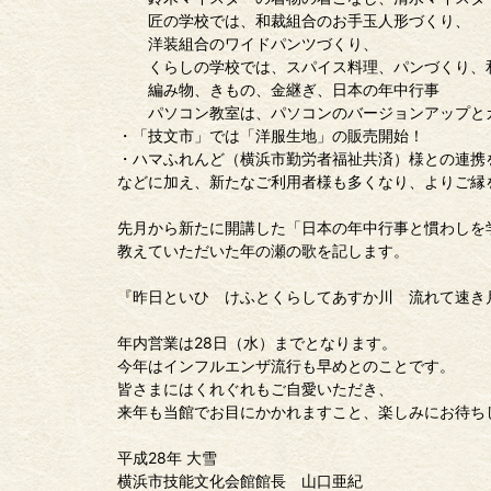
匠の学校では、和裁組合のお手玉人形づくり、
洋装組合のワイドパンツづくり、
くらしの学校では、スパイス料理、パンづくり、
編み物、きもの、金継ぎ、日本の年中行事
パソコン教室は、パソコンのバージョンアップと
・「技文市」では「洋服生地」の販売開始！
・ハマふれんど（横浜市勤労者福祉共済）様との連携
などに加え、新たなご利用者様も多くなり、よりご縁
先月から新たに開講した「日本の年中行事と慣わしを
教えていただいた年の瀬の歌を記します。
『昨日といひ けふとくらしてあすか川 流れて速き
年内営業は28日（水）までとなります。
今年はインフルエンザ流行も早めとのことです。
皆さまにはくれぐれもご自愛いただき、
来年も当館でお目にかかれますこと、楽しみにお待ち
平成28年 大雪
横浜市技能文化会館館長 山口亜紀