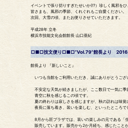
イベントで張り切りすぎたせいか(!?）珍しく風邪を
皆さまも、風邪の季節、くれぐれもご自愛ください。
次回、大雪の頃、またお便りさせていただきます。
平成28年 立冬
横浜市技能文化会館館長 山口亜紀
□■□技文便り□■□”Vol.79”館長より 2016/
館長より 『新しいこと』
いつも当館をご利用いただき、誠にありがとうござ
不安定な天気が続きましたが、ここ数日で一気に季
青空に秋を感じるこの頃です。
夏の終わりは寂しさを感じますが、秋の訪れは味覚
夜長に落ち着き、装いを楽しむ、といったところで
8月から匠プラザでは、装いの楽しみの元である「
販売しています。販売から2か月経ち、感じたこと