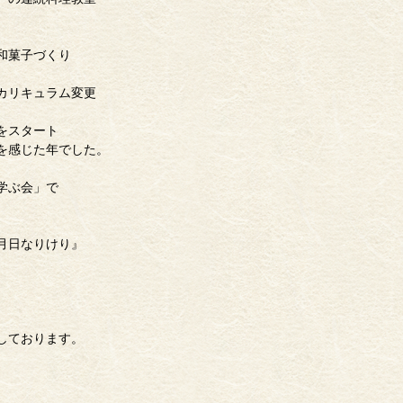
和菓子づくり
カリキュラム変更
をスタート
を感じた年でした。
学ぶ会」で
月日なりけり』
しております。