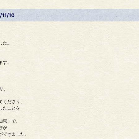
11/10
した。
。
ます。
り、
てくださり、
したことを
知恵」で、
餅が
ができました。