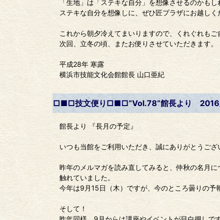
「生地」は「ステキな自分」を想像させるのかもし
ステキな自分を想像しに、ぜひ匠プラザにお越しく
これから朝夕冷えてまいりますので、くれぐれもご
次回、立冬の頃、またお便りさせていただきます。
平成28年 寒露
横浜市技能文化会館館長 山口亜紀
□■□技文便り□■□”Vol.78”館長より 2016/
館長より 『長月の予定』
いつも当館をご利用いただき、誠にありがとうござ
昨年のメルマガを読み直してみると、仲秋の名月に
触れていました。
今年は9月15日（木）ですが、今のところ曇りの予
そして！
昨年同様、9月からは講座やイベントが目白押しで