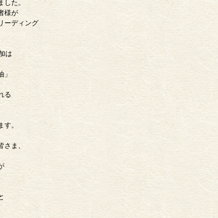
ました。
者様が
リーディング
加は
油」
れる
ます。
皆さま、
が
と