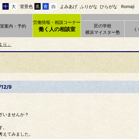
中
大
背景色
黒
青
白
よみあげ
ふりがな
ひらがな
Romaji
労働情報・相談コーナー
匠の学校
貸室案内・予約
働く人の相談室
く
横浜マイスター塾
より」
12/9
ざいませんか？
す。
考えてみました。