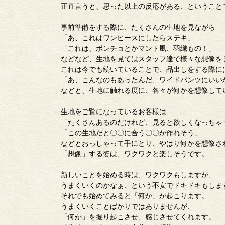
正直言うと、思った以上の反応がある、ということ
事前準備をする際に、たくさんの生地を見ながら
「あ、これはワンピースにしたらステキ」
「これは、ポンチョとかマント風、羽織もの！」
などなど、生地を見てはスタッフ達で様々な想像を
これは今でも続いていることで、品出しをする際に
「あ、こんなのもあったんだ、ワイドパンツにいい
などと、生地に触れる度に、各々が何かを想像して
生地をご覧になっているお客様は
「たくさんあるのだけれど、見ると欲しくなっちゃ
「この生地だと〇〇に合う〇〇が作れそう」
などとおっしゃって手にとり、やはり何かを想像さ
「想像」する姿は、ワクワクと楽しそうです。
新しいことを始める時は、ワクワクもしますが、
うまくいくのかなぁ、という不安でドキドキもしま
それでも始めてみると「何か」が起こります。
うまくいくことばかりではありませんが、
「何か」を掘り起こさせ、感じさせてくれます。