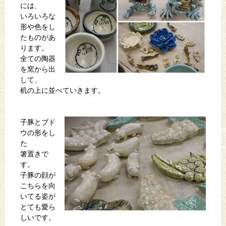
には、
いろいろな
形や色をし
たものがあ
ります。
全ての陶器
を窯から出
して、
机の上に並べていきます。
子豚とブド
ウの形をし
た
箸置きで
す。
子豚の顔が
こちらを向
いてる姿が
とても愛ら
しいです。