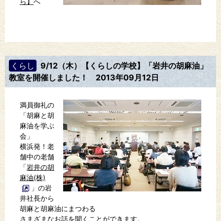
ら】
へ
くらし
9/12（木）【くらしの学校】「岩井の胡麻油」
教室を開催しました！
2013年09月12日
満員御礼の
「胡麻と胡
麻油を学ぶ
会」
横浜発！老
舗中の老舗
「
岩井の胡
麻油(株)
」の岩
井社長から
胡麻と胡麻油にまつわる
さまざまなお話を聞くことができます。