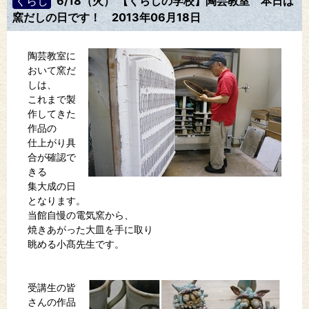
くらし
6/18（火） 【くらしの学校】陶芸教室 本日は
窯だしの日です！
2013年06月18日
陶芸教室に
おいて窯だ
しは、
これまで製
作してきた
作品の
仕上がり具
合が確認で
きる
集大成の日
となります。
当館自慢の電気窯から、
焼きあがった大皿を手に取り
眺める小髙先生です。
受講生の皆
さんの作品