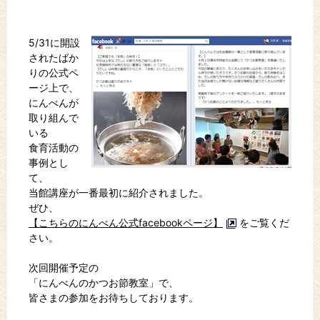
5/31に開設
されたばか
りの公式ペ
ージ上で、
にんべんが
取り組んで
いる
食育活動の
事例とし
て、
当館講座が一番最初に紹介されました。
ぜひ、
【こちらのにんべん公式facebookページ】
をご覧くだ
さい。
次回開催予定の
「にんべんのかつお節教室」で、
皆さまの参加をお待ちしております。