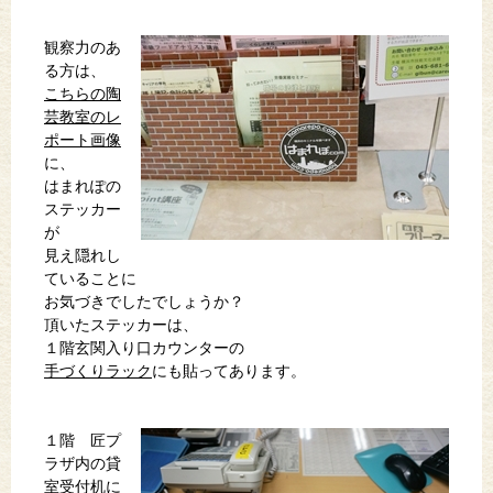
観察力のあ
る方は、
こちらの陶
芸教室のレ
ポート画像
に、
はまれぽの
ステッカー
が
見え隠れし
ていることに
お気づきでしたでしょうか？
頂いたステッカーは、
１階玄関入り口カウンターの
手づくりラック
にも貼ってあります。
１階 匠プ
ラザ内の貸
室受付机に