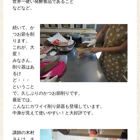
世界一硬い発酵食品であること
などなど。
続いて、か
つお節を削
ります。
これが、大
変！
みなさん、
削り器はあ
るけ
ど・・・
ということ
で、久しぶりのかつお節削りです。
最近では、
こんなにカワイイ削り節器も登場しています。
中身が見えて使いやすい！と大好評です。
講師の木村
さんは、さ