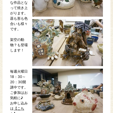
な作品とな
って焼き上
がります。
器も形も色
合いも様々
です。
架空の動
物？も登場
します！
毎週火曜日
18：30～
20：30開
講中です。
ご参加はお
気軽に♪
お申し込み
は
【こち