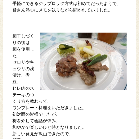
手軽にできるジップロック方式は初めてだったようで、
皆さん熱心にメモを執りながら聞かれていました。
梅干しづく
りの後は、
梅を使用し
た、
セロリやキ
ュウリの浅
漬け、煮
豆、
ヒレ肉のス
テーキのつ
くり方を教わって、
ワンプレート料理をいただきました。
初対面の皆様でしたが、
梅を介して会話が弾み、
和やかで楽しいひと時となりました。
新しい発見が沢山できたので、