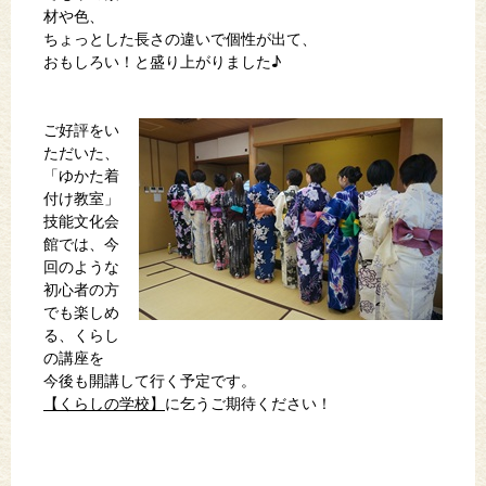
材や色、
ちょっとした長さの違いで個性が出て、
おもしろい！と盛り上がりました♪
ご好評をい
ただいた、
「ゆかた着
付け教室」
技能文化会
館では、今
回のような
初心者の方
でも楽しめ
る、くらし
の講座を
今後も開講して行く予定です。
【くらしの学校】
に乞うご期待ください！