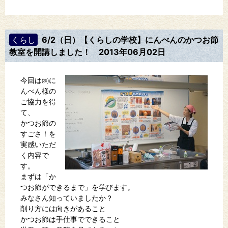
くらし
6/2（日）【くらしの学校】にんべんのかつお節
教室を開講しました！
2013年06月02日
今回は㈱に
んべん様の
ご協力を得
て、
かつお節の
すごさ！を
実感いただ
く内容で
す。
まずは「か
つお節ができるまで」を学びます。
みなさん知っていましたか？
削り方には向きがあること
かつお節は手仕事でできること