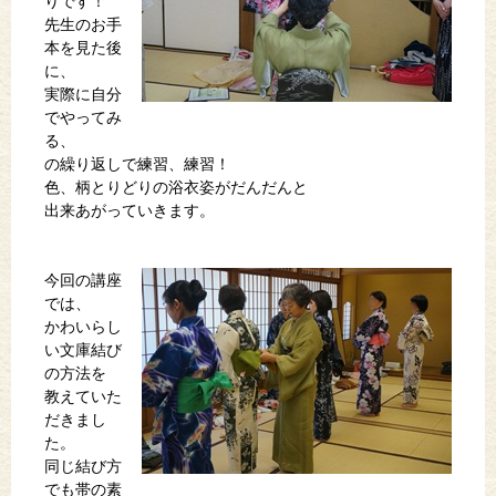
りです！
先生のお手
本を見た後
に、
実際に自分
でやってみ
る、
の繰り返しで練習、練習！
色、柄とりどりの浴衣姿がだんだんと
出来あがっていきます。
今回の講座
では、
かわいらし
い文庫結び
の方法を
教えていた
だきまし
た。
同じ結び方
でも帯の素