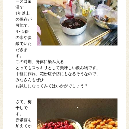
ースは常
温で
1年以上
の保存が
可能で、
4～5倍
の水や炭
酸でいた
だきま
す。
この時期、身体に染み入る
とってもスッキリとして美味しい飲み物です。
手軽に作れ、花粉症予防にもなるそうなので、
みなさんもぜひ
お試しになってみてはいかがでしょう？
さて、梅
干しで
す。
赤紫蘇を
加えてか