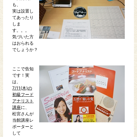
も、
実は設置し
てあったり
しま
す。。。
気づいた方
はおられる
でしょうか？
ここで告知
です！実
は、
7/11(木)の
初級フード
アナリスト
講座
に、
松宮さんが
当館講座レ
ポーターと
して