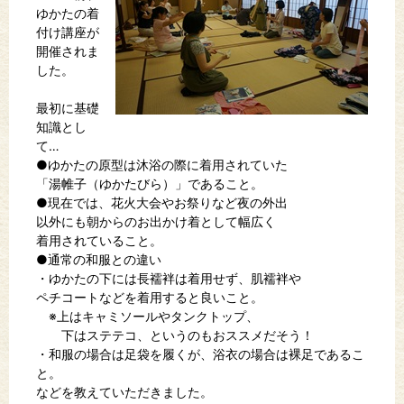
ゆかたの着
付け講座が
開催されま
した。
最初に基礎
知識とし
て…
●ゆかたの原型は沐浴の際に着用されていた
「湯帷子（ゆかたびら）」であること。
●現在では、花火大会やお祭りなど夜の外出
以外にも朝からのお出かけ着として幅広く
着用されていること。
●通常の和服との違い
・ゆかたの下には長襦袢は着用せず、肌襦袢や
ペチコートなどを着用すると良いこと。
※上はキャミソールやタンクトップ、
下はステテコ、というのもおススメだそう！
・和服の場合は足袋を履くが、浴衣の場合は裸足であるこ
と。
などを教えていただきました。