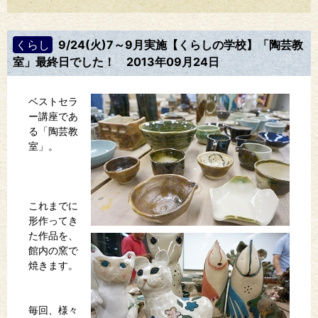
くらし
9/24(火)7～9月実施【くらしの学校】「陶芸教
室」最終日でした！
2013年09月24日
ベストセラ
ー講座であ
る「陶芸教
室」。
これまでに
形作ってき
た作品を、
館内の窯で
焼きます。
毎回、様々