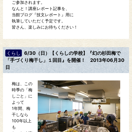
ご参加されます。
なんと！講座レポート記事を、
当館ブログ『技文レポート』用に
執筆していただく予定です。
皆さん、楽しみにお待ちください！
くらし
6/30（日）【くらしの学校】『幻の杉田梅で
「手づくり梅干し」１回目』を開催！
2013年06月30
日
梅は、この
時季の「梅
しごと」に
よって
1年間、梅
干しなら
100年以上
も