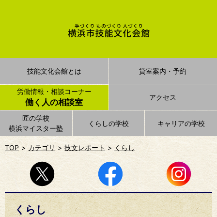
技能文化会館とは
貸室案内・予約
労働情報・相談コーナー
アクセス
働く人の相談室
匠の学校
くらしの学校
キャリアの学校
横浜マイスター塾
TOP
カテゴリ
技文レポート
くらし
くらし