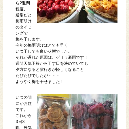
ら2週間
程度、
通常だと
梅雨明け
のタイミ
ングで
梅を干します。
今年の梅雨明けはとても早く
いつ干しても良い状態でした。
それが遅れた原因は、ゲリラ豪雨です！
週間天気予報から干す日を決めていても
夕方になると雲行きが怪しくなること
たびたびでしたが・・・
ようやく梅を干せました！
いつの間
にかお盆
です。
これから
3日3
晩、外気