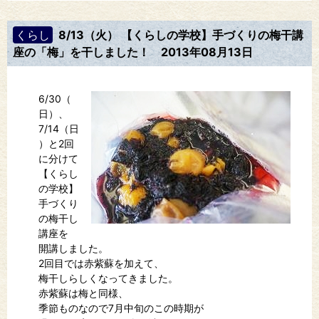
くらし
8/13（火） 【くらしの学校】手づくりの梅干講
座の「梅」を干しました！
2013年08月13日
6/30（
日）、
7/14（日
）と2回
に分けて
【くらし
の学校】
手づくり
の梅干し
講座を
開講しました。
2回目では赤紫蘇を加えて、
梅干しらしくなってきました。
赤紫蘇は梅と同様、
季節ものなので7月中旬のこの時期が