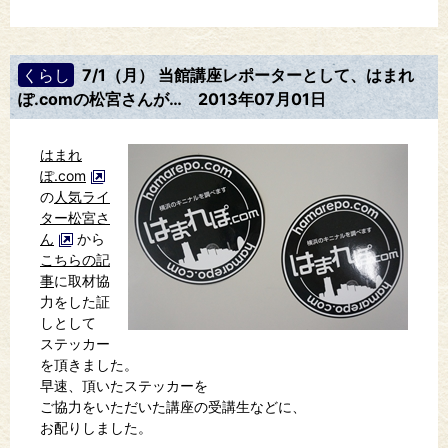
くらし
7/1（月） 当館講座レポーターとして、はまれ
ぽ.comの松宮さんが…
2013年07月01日
はまれ
ぽ.com
の
人気ライ
ター松宮さ
ん
から
こちらの記
事
に取材協
力をした証
しとして
ステッカー
を頂きました。
早速、頂いたステッカーを
ご協力をいただいた講座の受講生などに、
お配りしました。