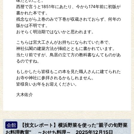
味だとのこと。
西暦で言うと1851年にあたり、今から174年前に初版が
書かれた本です。
残念ながら上巻のみで下巻が収蔵されておらず、何年の
版かは不明です。
おそらく明治期ではないかと思われます。
こちらは宮大工さんがお持ちになられていた本で、
神社仏閣の建築方法が挿絵とともに書かれています。
当たり前ですが、鳥居の立て方の教科書なんてものがあ
るのですね。
もしかしたら皆様もこの本を見た職人さんに建てられた
お寺や神社に参拝されるかもしれません。
皆様良いお年をお迎えください。
大木佑介
会館
【技文レポート】横浜野菜を使った‘‘親子の旬野菜
お料理教室” ～おせち料理～
2025年12月15日