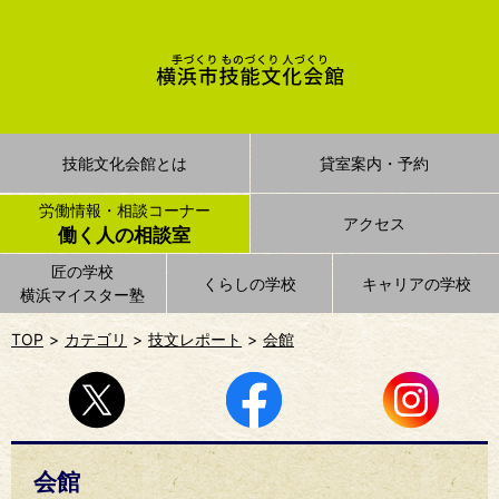
技能文化会館とは
貸室案内・予約
労働情報・相談コーナー
アクセス
働く人の相談室
匠の学校
くらしの学校
キャリアの学校
横浜マイスター塾
TOP
カテゴリ
技文レポート
会館
会館