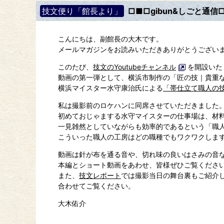
技文便り「館長より」
□■□gibun&しごと通信□■
こんにちは、副館長の大木です。
メールマガジンをお読みいただきありがとうござい
このたび、
技文のYoutubeチャンネル
を開設いた
動画の第一弾として、横浜市制作の「匠の技｜貴重
横浜マイスター水守康治氏による
「帯仕立て職人の
私は撮影前のロケハンに同席させていただきました
初めておじゃまする水守マイスターの仕事場は、材
一見雑然としていながらも効率的であるという「職
こういった職人の工房はどの職種でもワクワクしま
動画は針が布を通る音や、切れ味の良いはさみの音
本編とショート動画をあわせ、皆様ぜひご覧くださ
また、
技文レポート
では撮影当日の舞台裏もご紹介
合わせてご覧ください。
大木佑介