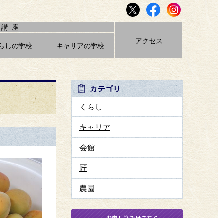
講座
アクセス
らしの学校
キャリアの学校
カテゴリ
くらし
キャリア
会館
匠
農園