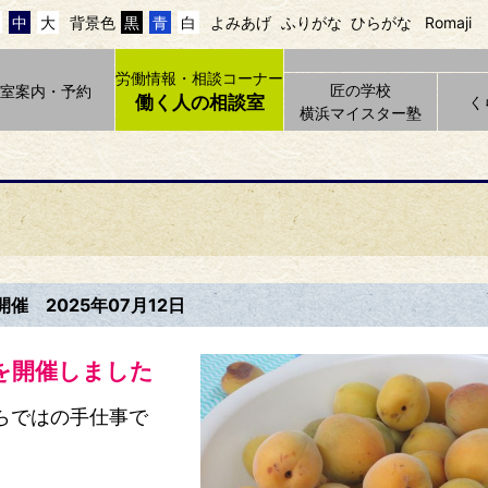
中
大
背景色
黒
青
白
よみあげ
ふりがな
ひらがな
Romaji
労働情報・相談コーナー
匠の学校
貸室案内・予約
働く人の相談室
く
横浜マイスター塾
開催
2025年07月12日
を開催しました
らではの手仕事で