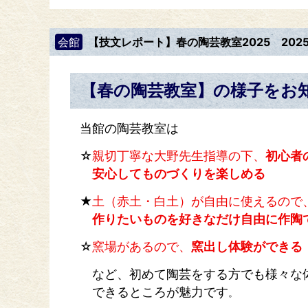
会館
【技文レポート】春の陶芸教室2025
202
【春の陶芸教室】の様子をお
当館の陶芸教室は
☆
親切丁寧な大野先生指導の下、
初心者
安心してものづくりを楽しめる
★
土（赤土・白土）が自由に使えるので
作りたいものを好きなだけ自由に作陶
☆
窯場があるので、
窯出し体験ができる
など、初めて陶芸をする方でも様々な
できるところが魅力です
。