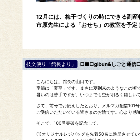
12月には、梅干づくりの時にできる副
市原先生による「おせち」の教室を予定
技文便り「館長より」
□■□gibun&しごと通信□■□
こんにちは。館長の山口です。
季節は「夏至」です。まさに夏到来のようなこの頃
暑いのは苦手ですが、いつまでも空が明るく嬉しい
さて、前号でお伝えしたとおり、メルマガ配信101
ご受信いただいている皆さまのお陰です。心より感
そこで、100号突破を記念して、
(1)オリジナルレジバッグを先着50名に進呈させて