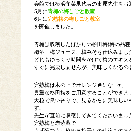
会館では横浜旬菜果代表の市原先生をお
5月に
青梅の梅しごと教室
6月に
完熟梅の梅しごと教室
を開催しました。
青梅は収穫したばかりの杉田梅(梅の品種
梅酒、梅ジュース、梅みそを仕込みまし
どれもゆっくり時間をかけて梅のエキス
すぐに完成しませんが、美味しくなるの
完熟梅は木の上でオレンジ色になった
貴重な杉田梅をご用意することができま
大粒で良い香りで、見るからに美味しい
す。
先生が直前に収穫してきてくださいまし
完熟梅と赤紫蘇で
赤紫蘇で赤く染める梅干しの仕込みのほ