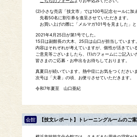
こちらのフォーム
よりお申込みください。
(2)小さな売店「技文市」では100号記念セールに加
先着50名に割引券を進呈させていただきます。
お買い上げの際に「メルマガ101号を見ました」
2021年4月25日が第1号でした。
15日は副館長の大木、25日は山口が担当しています
内容はそれぞれが考えていますが、個性が活きてい
ご意見等ございましたら、(1)のフォームにご記入
皆さまのご応募・お申出をお待ちしております。
真夏日が続いています。熱中症にお気をつください
次号は「大暑」の頃、お便りさせていただきます。
令和7年夏至 山口亜紀
会館
【技文レポート】トレーニングルームのご
横浜市技能文化会館では、さまざまな用途の貸室が