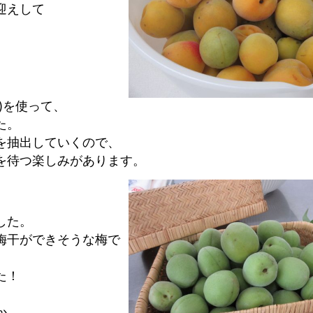
迎えして
)を使って、
た。
を抽出していくので、
を待つ楽しみがあります。
した。
梅干ができそうな梅で
た！
か、